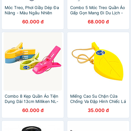
Móc Treo, Phơi Giầy Dép Đa
Combo 5 Móc Treo Quần Áo
Năng - Màu Ngẫu Nhiên
Gấp Gọn Mang Đi Du Lịch -
Milliken NL-3110
Màu Ngẫu Nhiên Milliken
60.000 đ
68.000 đ
NL-3104
Combo 8 Kẹp Quần Áo Tiện
Miếng Cao Su Chặn Cửa
Dụng Dài 13cm Milliken NL-
Chống Va Đập Hình Chiếc Lá
3106
- Màu Ngẫu Nhiên Milliken
60.000 đ
35.000 đ
NL-3130