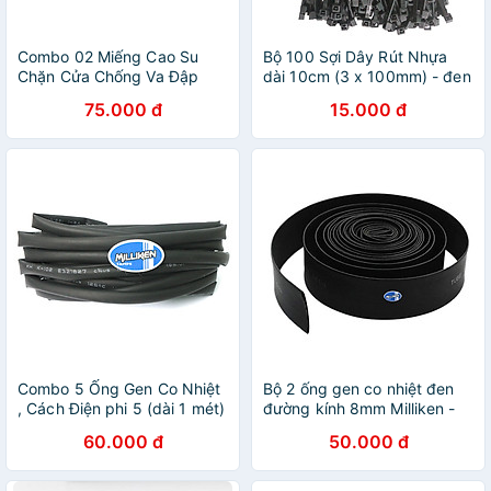
Combo 02 Miếng Cao Su
Bộ 100 Sợi Dây Rút Nhựa
Chặn Cửa Chống Va Đập
dài 10cm (3 x 100mm) - đen
Hình Chiếc Lá - Màu Ngẫu
Milliken Tampe NL-3043
75.000 đ
15.000 đ
Nhiên Milliken NL-3137
Combo 5 Ống Gen Co Nhiệt
Bộ 2 ống gen co nhiệt đen
, Cách Điện phi 5 (dài 1 mét)
đường kính 8mm Milliken -
Milliken Tampe NL-3018
mỗi ống 1 mét
60.000 đ
50.000 đ