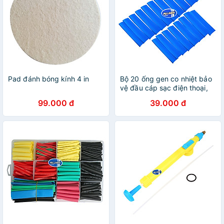
Pad đánh bóng kính 4 in
Bộ 20 ống gen co nhiệt bảo
vệ đầu cáp sạc điện thoại,
máy tính bảng - màu ngẫu
99.000 đ
39.000 đ
nhiên Milliken NL-3054 -
Hàng chính hãng