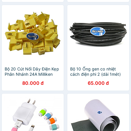
Bộ 20 Cút Nối Dây Điện Kẹp
Bộ 10 Ống gen co nhiệt
Phân Nhánh 24A Milliken
cách điện phi 2 (dài 1mét)
Tampe NL-3025
Milliken NL-3012 - Hàng
80.000 đ
65.000 đ
chính hãng