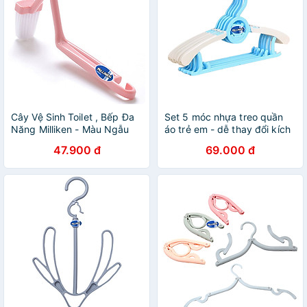
Cây Vệ Sinh Toilet , Bếp Đa
Set 5 móc nhựa treo quần
Năng Milliken - Màu Ngẫu
áo trẻ em - dễ thay đổi kích
Nhiên
thước rộng ra Milliken - màu
47.900 đ
69.000 đ
ngẫu nhiên