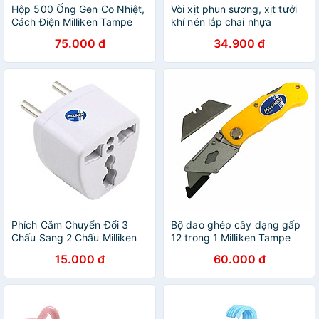
Hộp 500 Ống Gen Co Nhiệt,
Vòi xịt phun sương, xịt tưới
Cách Điện Milliken Tampe
khí nén lắp chai nhựa
NL-3026 - Hàng chính hãng
Milliken - màu ngẫu nhiên
75.000 đ
34.900 đ
Phích Cắm Chuyển Đổi 3
Bộ dao ghép cây dạng gấp
Chấu Sang 2 Chấu Milliken
12 trong 1 Milliken Tampe
NL-3106
NL-3022 (màu ngẫn nhiên)
15.000 đ
60.000 đ