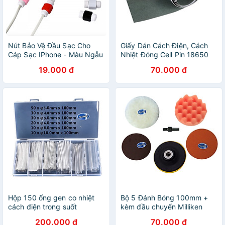
Nút Bảo Vệ Đầu Sạc Cho
Giấy Dán Cách Điện, Cách
Cáp Sạc IPhone - Màu Ngẫu
Nhiệt Đóng Cell Pin 18650
Nhiên Milliken NL-3105 -
Bản 65mm Milliken - cuộn 2
19.000 đ
70.000 đ
Hàng chính hãng
mét
Hộp 150 ống gen co nhiệt
Bộ 5 Đánh Bóng 100mm +
cách điện trong suốt
kèm đầu chuyển Milliken
Tampe NL-3030 (màu ngẫu
200.000 đ
70.000 đ
nhiên)