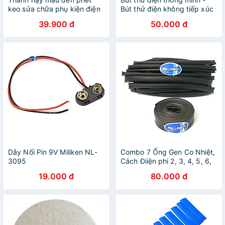
keo sửa chữa phụ kiện điện
Bút thử điện không tiếp xúc
Milliken
Milliken
39.900 đ
50.000 đ
Dây Nối Pin 9V Miliken NL-
Combo 7 Ống Gen Co Nhiệt,
3095
Cách Điiện phi 2, 3, 4, 5, 6,
8,10 (dài 1 mét) Milliken
19.000 đ
80.000 đ
Tampe NL-3017