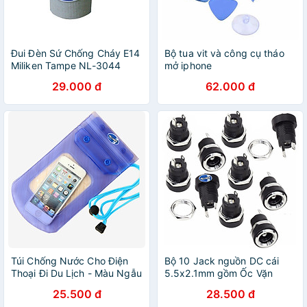
Đui Đèn Sứ Chống Cháy E14
Bộ tua vit và công cụ tháo
Miliken Tampe NL-3044
mở iphone
29.000 đ
62.000 đ
Túi Chống Nước Cho Điện
Bộ 10 Jack nguồn DC cái
Thoại Đi Du Lịch - Màu Ngẫu
5.5x2.1mm gồm Ốc Vặn
Nhiên Milliken NL-3138
Milliken
25.500 đ
28.500 đ