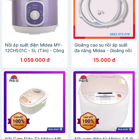
Nồi áp suất điện Midea MY-
Gioăng cao su nồi áp suất
12CH501C - 5L (Tím) - Công
đa năng Midea - Gioăng nồi
suất 9w - Bảo hành 1 năm
áp suất điện Midea
1.059.000 đ
15.000 đ
Nồi Cơm Điện Tử Midea MB-
Nồi cơm điện tử Midea 1.8 lít