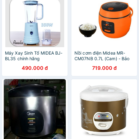
Máy Xay Sinh Tố MIDEA BJ-
Nồi cơm điện Midea MR-
BL35 chính hãng
CM07NB 0.7L (Cam) - Bảo
hành 12 tháng
490.000 đ
719.000 đ