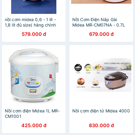
nồi cơm midea 0,6 - 1 lít -
Nồi Cơm Điện Nắp Gài
1,8 lít đủ size( hàng chính
Midea MR-CM07NA - 0.7L
hãng)
(Xanh) - Công suất 350w -
579.000 đ
679.000 đ
Phì hợp với 2-3 thành viên -
Bảo hành 1 năm
Nồi cơm điện Midea 1L MR-
Nồi cơm điện tử Midea 4000
CM1001
425.000 đ
830.000 đ