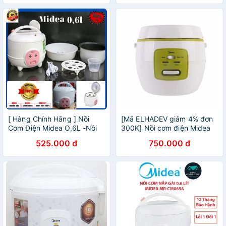
[ Hàng Chính Hãng ] Nồi
[Mã ELHADEV giảm 4% đơn
Cơm Điện Midea O,6L -Nồi
300K] Nồi cơm điện Midea
Cơm Cái Nhân -Nồi Dày Đẹp
MR-CM07NA - 0.7L - MR-
525.000 đ
750.000 đ
-Chắc Chắn- Chống Dính Tốt
CM07NA
-có giá Hấp