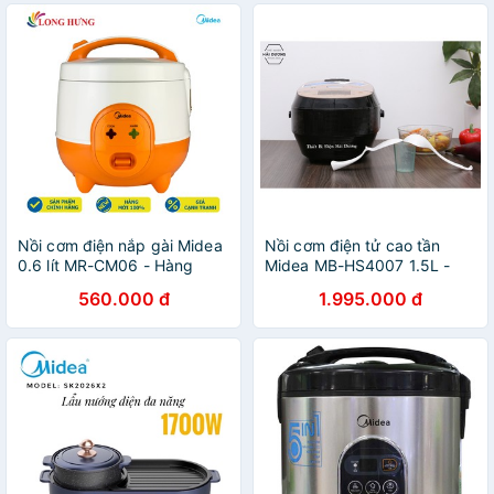
Nồi cơm điện nắp gài Midea
Nồi cơm điện tử cao tần
0.6 lít MR-CM06 - Hàng
Midea MB-HS4007 1.5L -
chính hãng
Công suất 1200W - Phù hợp
560.000 đ
1.995.000 đ
3-4 thành viên - Bảo hành 1
năm