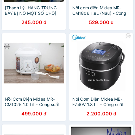
[Thanh Lý- HÀNG TRƯNG
Nồi cơm điện Midea MR-
BÀY BỊ NỔ MỘT SỐ CHỔ]
CM1806 1.8L (Nâu) - Công
Nồi Cơm Điện Midea Chống
suất 650w - Phù hợp 4-6
245.000 đ
529.000 đ
Dính 1.8L MR-CM18SCA (4
người ăn - Bảo hành 12
Lon Gạo) Giá Rẻ
tháng
Nồi Cơm Điện Midea MR-
Nồi Cơm Điện Midea MB-
CM1025 1.0 Lít - Công suất
FZ40V 1.8 Lít - Công suất
500w - Phù hợp 2-4 thành
900w - Phù hợp 4-6 thành
499.000 đ
2.200.000 đ
viên - Bảo hành 1 năm
viên- Bảo hành 1 năm