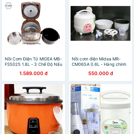
Nồi Cơm Điện Tử MIDEA MB-
Nồi cơm điện Midea MR-
FS5025 1.8L - 3 Chế Độ Nấu
CM06SA 0.6L - Hàng chính
- Phù Hợp 3-4 Thành Viên -
hãng có BH
1.589.000 đ
550.000 đ
Bảo Hành 1 Năm