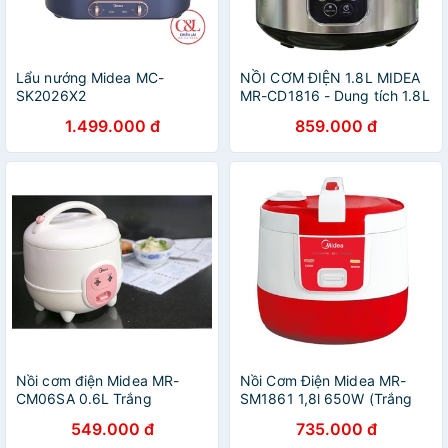
Lẩu nướng Midea MC-
NỒI CƠM ĐIỆN 1.8L MIDEA
SK2026X2
MR-CD1816 - Dung tích 1.8L
- Công suất 650w - Phù hợp
1.499.000 đ
859.000 đ
4-6 thành viên - Bảo hành
12 tháng
Nồi cơm điện Midea MR-
Nồi Cơm Điện Midea MR-
CM06SA 0.6L Trắng
SM1861 1,8l 650W (Trắng
phối đỏ) - Bảo Hành 12
549.000 đ
735.000 đ
Tháng