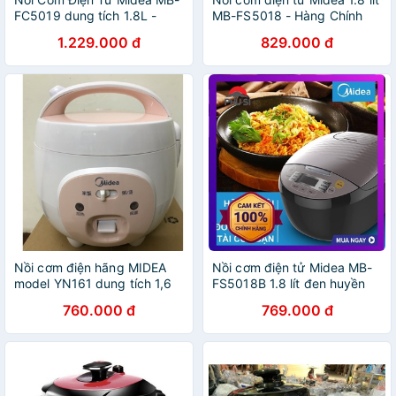
FC5019 dung tích 1.8L -
MB-FS5018 - Hàng Chính
HÀNG CHÍNH HÃNG
Hãng
1.229.000 đ
829.000 đ
Nồi cơm điện hãng MIDEA
Nồi cơm điện tử Midea MB-
model YN161 dung tích 1,6
FS5018B 1.8 lít đen huyền
lít hàng cao cấp
760.000 đ
769.000 đ