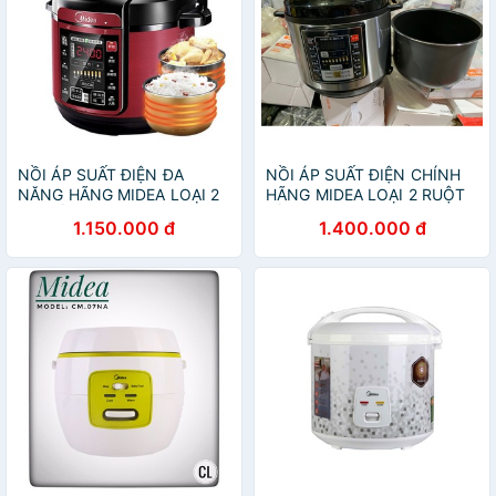
NỒI ÁP SUẤT ĐIỆN ĐA
NỒI ÁP SUẤT ĐIỆN CHÍNH
NĂNG HÃNG MIDEA LOẠI 2
HÃNG MIDEA LOẠI 2 RUỘT
LÕI NỒI DUNG TÍCH 5 LÍT.
NỒI.
1.150.000 đ
1.400.000 đ