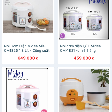
Nồi Cơm Điện Midea MR-
Nồi cơm điện 1,8L Midea
CM1825 1.8 Lít - Công suất
CM-1821 -chính hãng
650w - Phù hợp 3-4 thành
649.000 đ
459.000 đ
viên - Bảo hành 1 năm