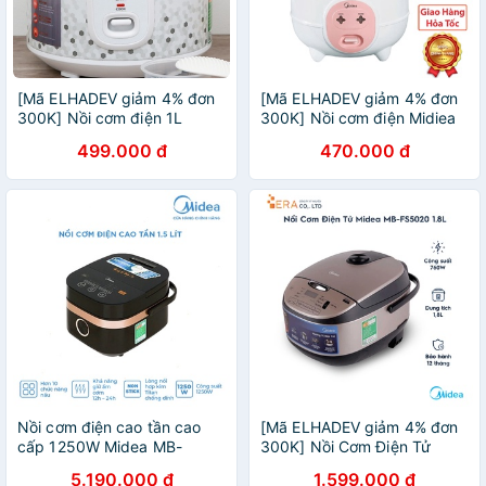
[Mã ELHADEV giảm 4% đơn
[Mã ELHADEV giảm 4% đơn
300K] Nồi cơm điện 1L
300K] Nồi cơm điện Midiea
Midea MR-CM1025 Hàng
06SA
499.000 đ
470.000 đ
Chính Hãng
Nồi cơm điện cao tần cao
[Mã ELHADEV giảm 4% đơn
cấp 1250W Midea MB-
300K] Nồi Cơm Điện Tử
HS4008 1.5 Lít - Hàng chính
Midea MB-FS5020 1.8L
5.190.000 đ
1.599.000 đ
hãng bảo hành điện tử 1