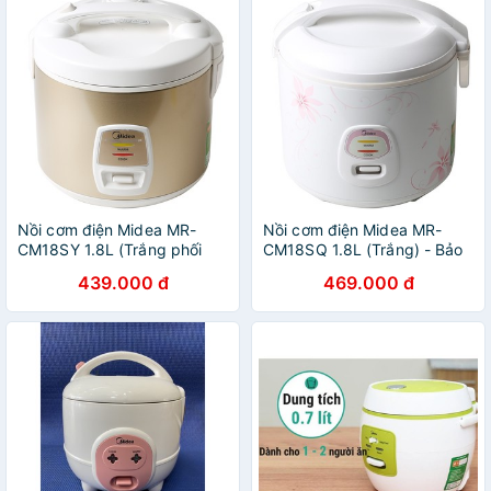
Nồi cơm điện Midea MR-
Nồi cơm điện Midea MR-
CM18SY 1.8L (Trắng phối
CM18SQ 1.8L (Trắng) - Bảo
nâu) - Công suất 650w -
hành 1 năm
439.000 đ
469.000 đ
Phù hợp 4-6 người ăn - Bảo
hành 1 năm