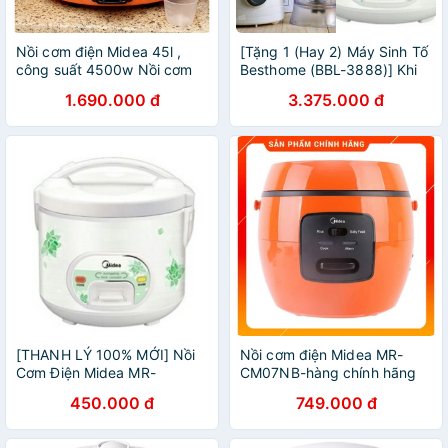
Nồi cơm điện Midea 45l ,
[Tặng 1 (Hay 2) Máy Sinh Tố
công suất 4500w Nồi cơm
Besthome (BBL-3888)] Khi
điện công nghiệp
Mua 5 (Hay 10) Nồi Cơm
1.690.000 đ
3.375.000 đ
Điện Midea (MR-CM18SBA)
[THANH LÝ 100% MỚI] Nồi
Nồi cơm điện Midea MR-
Cơm Điện Midea MR-
CM07NB-hàng chính hãng
CM18SBA 1.8 Lít Nắp Gài.
450.000 đ
749.000 đ