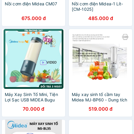
Nồi cơm điện Midea CM07
Nồi cơm điện Midea-1 Lít-
[CM-1025]
675.000 đ
485.000 đ
Máy Xay Sinh Tố Mini, Tiện
Máy xay sinh tố cầm tay
Lợi Sạc USB MIDEA Bugu
Midea MJ-BP60 - Dung tích
BS-JS2 Máy Xay Hoa Quả
0.6L - Công suất 600w -
70.000 đ
519.000 đ
Cầm Tay MINI
Bảo hành 1 năm