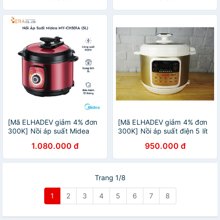
năm
[Mã ELHADEV giảm 4% đơn
[Mã ELHADEV giảm 4% đơn
300K] Nồi áp suất Midea
300K] Nồi áp suất điện 5 lít
MY-CH501A
Midea MY-12LS508A
1.080.000 đ
950.000 đ
Trang 1/8
1
2
3
4
5
6
7
8