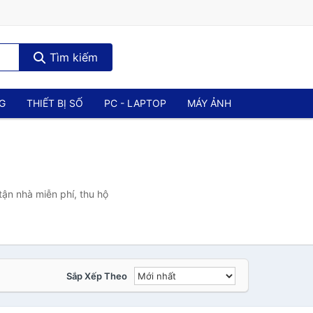
Tìm kiếm
NG
THIẾT BỊ SỐ
PC - LAPTOP
MÁY ẢNH
ận nhà miễn phí, thu hộ
Sắp Xếp Theo