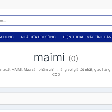
IA DỤNG
NHÀ CỬA ĐỜI SỐNG
ĐIỆN THOẠI - MÁY TÍNH BẢ
maimi
(0)
n xuất MAIMI. Mua sản phẩm chính hãng với giá tốt nhất, giao hàng t
COD