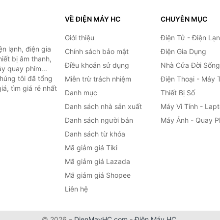
VỀ ĐIỆN MÁY HC
CHUYÊN MỤC
Giới thiệu
Điện Tử - Điện Lạ
n lạnh, điện gia
Chính sách bảo mật
Điện Gia Dụng
hiết bị âm thanh,
Điều khoản sử dụng
Nhà Cửa Đời Sống
áy quay phim...
húng tôi đã tổng
Miễn trừ trách nhiệm
Điện Thoại - Máy 
á, tìm giá rẻ nhất
Danh mục
Thiết Bị Số
Danh sách nhà sản xuất
Máy Vi Tính - Lap
Danh sách người bán
Máy Ảnh - Quay P
Danh sách từ khóa
Mã giảm giá Tiki
Mã giảm giá Lazada
Mã giảm giá Shopee
Liên hệ
© 2026 –
DienMayHC.com
-
Điện Máy HC
.