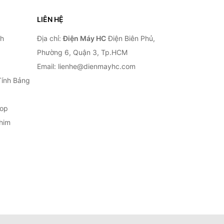
LIÊN HỆ
nh
Địa chỉ:
Điện Máy HC
Điện Biên Phủ,
Phường 6, Quận 3, Tp.HCM
Email: lienhe@dienmayhc.com
Tính Bảng
top
him