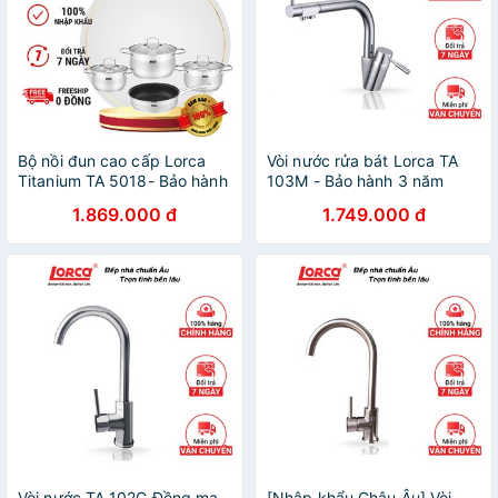
Bộ nồi đun cao cấp Lorca
Vòi nước rửa bát Lorca TA
Titanium TA 5018- Bảo hành
103M - Bảo hành 3 năm
3 năm
1.869.000 đ
1.749.000 đ
Vòi nước TA 102C Đồng mạ
[Nhập khẩu Châu Âu] Vòi