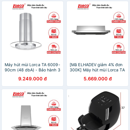
Máy hút mùi Lorca TA 6009-
[Mã ELHADEV giảm 4% đơn
90cm (48 dbA) - Bảo hành 3
300K] Máy hút mùi Lorca TA
năm
3005P -70cm âm tủ bản
9.249.000 đ
5.669.000 đ
hành 3 năm