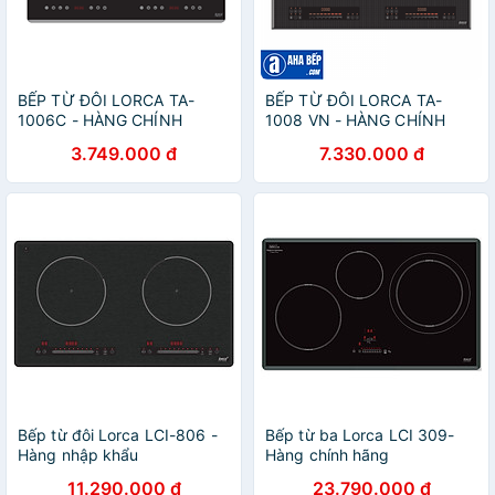
BẾP TỪ ĐÔI LORCA TA-
BẾP TỪ ĐÔI LORCA TA-
1006C - HÀNG CHÍNH
1008 VN - HÀNG CHÍNH
HÃNG
HÃNG
3.749.000 đ
7.330.000 đ
Bếp từ đôi Lorca LCI-806 -
Bếp từ ba Lorca LCI 309-
Hàng nhập khẩu
Hàng chính hãng
11.290.000 đ
23.790.000 đ