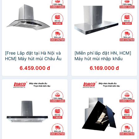
[Free Lắp đặt tại Hà Nội và
[Miễn phí lắp đặt HN, HCM]
HCM] Máy hút mùi Châu Âu
Máy hút mùi nhập khẩu
Lorca TA 2005C- KT 90cm-
Châu Âu Lorca TA 6007E-
6.459.000 đ
6.169.000 đ
BH 3 năm
90cm Bảo hành 3 năm