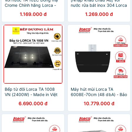
Crome Chính hãng Lorca -
nước rửa bát inox 304 Lorca
Bảo hành 3 năm
TA 102S Inox - Bảo hành 3
1.169.000 đ
1.269.000 đ
năm
Bếp từ đôi Lorca TA 1008
Máy hút mùi Lorca TA
VN (2400W) - Made in Việt
6008E-70cm (48 dbA) - Bảo
Nam - Bảo hành 3 năm
hành 3 năm
6.690.000 đ
10.779.000 đ