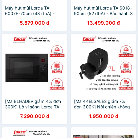
Máy hút mùi Lorca TA
Máy hút mùi Lorca TA 6018-
6007E-70cm (48 dbA) -
90cm (52 dbA) - Bảo hành 3
Công suất 195W -Bảo hành
năm
5.879.000 đ
13.499.000 đ
3 năm
[Mã ELHADEV giảm 4% đơn
[Mã 44ELSALE2 giảm 7%
300K] Lò vi sóng Lorca TA
đơn 300K] Nồi chiên không
908 kết hợp lò nướng - 5
dầu Lorca TA 6003 dung
7.290.000 đ
1.950.000 đ
cấp độ- Bảo hành 3 năm
tích 7 lít - Bảo hành 1 năm