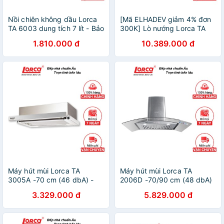
Nồi chiên không dầu Lorca
[Mã ELHADEV giảm 4% đơn
TA 6003 dung tích 7 lít - Bảo
300K] Lò nướng Lorca TA
hành 3 năm chính hãng
917 - Dung tích 58L- Bảo
1.810.000 đ
10.389.000 đ
hành 3 năm
Máy hút mùi Lorca TA
Máy hút mùi Lorca TA
3005A -70 cm (46 dbA) -
2006D -70/90 cm (48 dbA)
Bảo hành 3 năm
- Bảo hành 3 năm
3.329.000 đ
5.829.000 đ