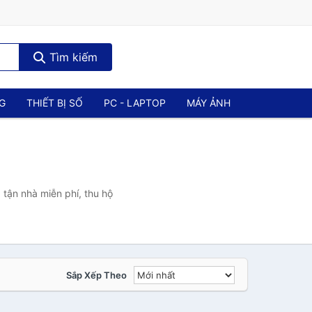
Tìm kiếm
NG
THIẾT BỊ SỐ
PC - LAPTOP
MÁY ẢNH
tận nhà miễn phí, thu hộ
Sắp Xếp Theo