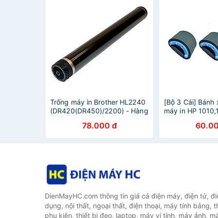
Trống máy in Brother HL2240
[Bộ 3 Cái] Bánh 
(DR420(DR450)/2200) - Hàng
máy in HP 1010,
nhập khẩu
LBP-2900,3000 
78.000 đ
60.00
khẩu
DienMayHC.com thông tin giá cả điện máy, điện tử, điệ
dụng, nội thất, ngoại thất, điện thoại, máy tính bảng, t
phụ kiện, thiết bị đeo, laptop, máy vi tính, máy ảnh, m