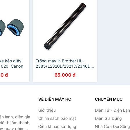
xe kéo giấy
Trống máy in Brother HL-
1020, Canon
2385/L2320D/2321D/2340DW/2360DN/2361dn
- Hàng nhập
- Hàng nhập khẩu
0 đ
65.000 đ
VỀ ĐIỆN MÁY HC
CHUYÊN MỤC
Giới thiệu
Điện Tử - Điện Lạ
n lạnh, điện gia
Chính sách bảo mật
Điện Gia Dụng
hiết bị âm thanh,
Điều khoản sử dụng
Nhà Cửa Đời Sống
áy quay phim...