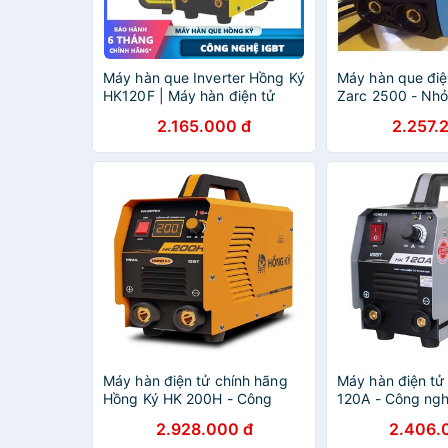
Máy hàn que Inverter Hồng Ký
Máy hàn que điệ
HK120F | Máy hàn điện tử
Zarc 2500 - Nhỏ
Hàn que 1.6 - 3.2 mm Công
- Chính hãng 
2.165.000 đ
2.257.
suất đúng 120A dùng để hàn
các đồ vật t
Máy hàn điện tử chính hãng
Máy hàn điện tử
Hồng Ký HK 200H - Công
120A - Công ngh
nghệ IGBT, hàn que 3.2mm
lửa nhanh, tự đ
2.928.000 đ
2.406.
liên tục, dây hàn đồng 100%
quang - hàn que