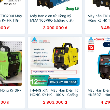
KTIG200I Máy
Máy hàn điện tử Hồng Ký
Máy hàn TIG 
g Ký HK TIG
MMA 160PRO (chống giật)
Hồng Ký HK T
ng
tig, máy hàn 
000 đ
3.090.000 đ
3.45
hong ky, máy
 Hồng Ký SR-
[HÀNG XỊN] Máy Hàn Điện Tử
Máy Hàn Điệ
HỒNG KÝ HK - 160A - Chống
HK250Z - Hàn
Giật
000 đ
2.903.000 đ
4.21