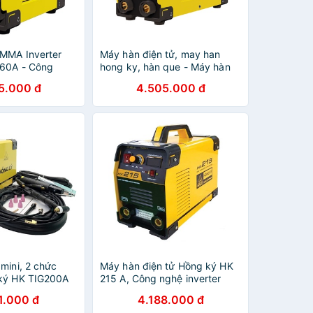
MMA Inverter
Máy hàn điện tử, may han
160A - Công
hong ky, hàn que - Máy hàn
i lửa nhanh, Tự
que IGBT Inverter Hồng Ký HK
5.000 đ
4.505.000 đ
uang, hàn que
200A, hàn que 4.0mm liên tục
c
mini, 2 chức
Máy hàn điện tử Hồng ký HK
ký HK TIG200A
215 A, Công nghệ inverter
IGBT hàn que 4.0mm - BH 12
1.000 đ
4.188.000 đ
Tháng