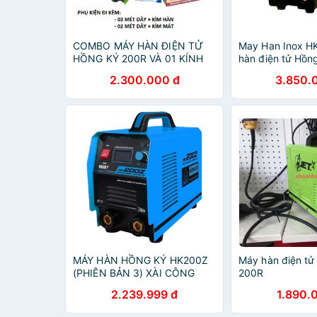
COMBO MÁY HÀN ĐIỆN TỬ
May Han Inox H
HỒNG KÝ 200R VÀ 01 KÍNH
hàn điện tử Hồn
HÀN ĐIỆN TỬ
200I - Chính Hã
2.300.000 đ
3.850.
MÁY HÀN HỒNG KÝ HK200Z
Máy hàn điện tử
(PHIÊN BẢN 3) XÀI CÔNG
200R
TRÌNH HÀN QUE 3.2 LIÊN
2.239.999 đ
1.890.
TỤC NEW 100%