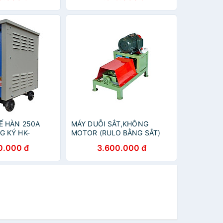
tải, nhiệt
Ế HÀN 250A
MÁY DUỖI SẮT,KHÔNG
G KÝ HK-
MOTOR (RULO BẰNG SẮT)
G CHÍNH HÃNG
HỒNG KÝ HK-DS - HÀNG
0.000 đ
3.600.000 đ
CHÍNH HÃNG