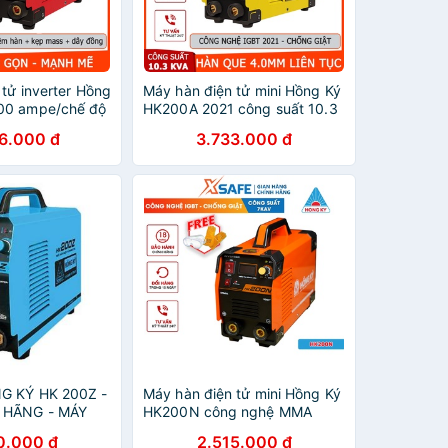
tử inverter Hồng
Máy hàn điện tử mini Hồng Ký
00 ampe/chế độ
HK200A 2021 công suất 10.3
ao, bảo vệ quá
KVA, công nghệ IGBT, chế độ
6.000 đ
3.733.000 đ
t, độ nhạy cao
chống giật chống quá tải, quá
nhiệt
G KÝ HK 200Z -
Máy hàn điện tử mini Hồng Ký
 HÃNG - MÁY
HK200N công nghệ MMA
Ử
Inverter 200Ampe 220V, chức
0.000 đ
2.515.000 đ
năng chống giật, bảo vệ quá