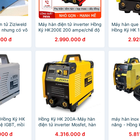
n tử Ziziweld
Máy hàn điện tử inverter Hồng
Máy hàn que 
 nhưng có võ
Ký HK200E 200 ampe/chế độ
Hồng Ký HK 
WELDCOM
chống giật cao, có màn hình
nghệ IGBT, mồ
200 đ
2.990.000 đ
2.92
hiển thị dòng hàn kỹ thuật số
động bù hồ q
3.2mm liên tụ
 Hồng Ký HK
Hồng Ký HK 200A-Máy hàn
máy hàn inox 
ệ IGBT, mồi
điện tử inverter Mosfet, hàn
năng - Hồng 
ộng bù hồ
que 3.2mm liên tục 24/7
000 đ
4.316.000 đ
5.81
 2.6mm liên