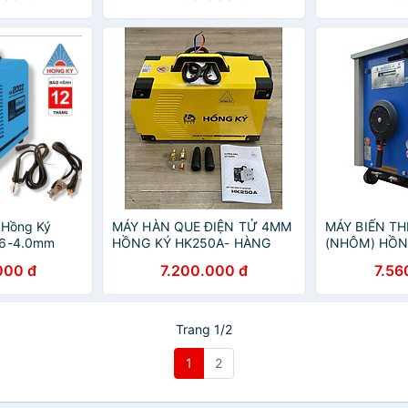
 Hồng Ký
MÁY HÀN QUE ĐIỆN TỬ 4MM
MÁY BIẾN TH
.6-4.0mm
HỒNG KÝ HK250A- HÀNG
(NHÔM) HỒN
CHÍNH HÃNG
H250N- HÀN
000 đ
7.200.000 đ
7.56
Trang 1/2
1
2