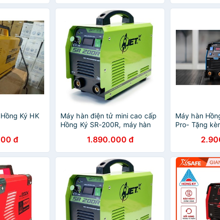
 Hồng Ký HK
Máy hàn điện tử mini cao cấp
Máy hàn Hồn
Hồng Ký SR-200R, máy hàn
Pro- Tặng kè
que 3.2 sắt và inox , bảo hành
000 đ
1.890.000 đ
2.90
chính hãng 12 tháng