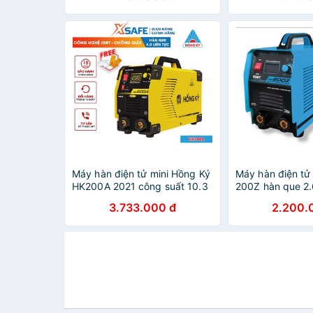
quá nhiệt
quá tải, nhiệt
Máy hàn điện tử mini Hồng Ký
Máy hàn điện tử
HK200A 2021 công suất 10.3
200Z hàn que 2
KVA, công nghệ IGBT, chế độ
3.733.000 đ
2.200.
chống giật, chống quá tải,
quá nhiệt