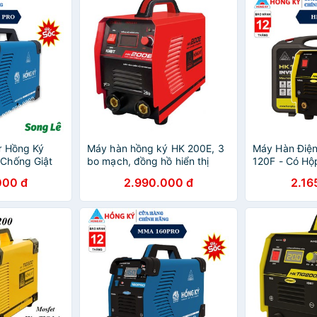
ử Hồng Ký
Máy hàn hồng ký HK 200E, 3
Máy Hàn Điện
Chống Giật
bo mạch, đồng hồ hiển thị
120F - Có Hộ
dòng hàn - Bảo hành chính
hãng - Gia Đì
000 đ
2.990.000 đ
2.16
hãng 12 tháng [toàn quốc]