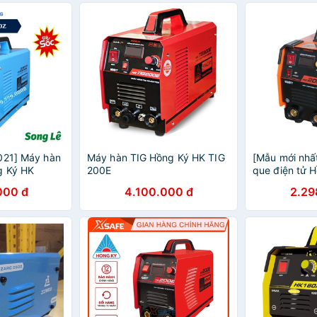
021] Máy hàn
Máy hàn TIG Hồng Ký HK TIG
[Mẫu mới nhấ
g Ký HK
200E
que điện tử 
ục que
hàn 1.6mm -
000 đ
4.100.000 đ
2.29
kiện hãng