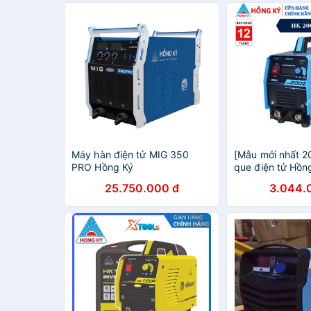
Máy hàn điện tử MIG 350
[Mẫu mới nhất 2
PRO Hồng Ký
que điện tử Hồn
200Z, hàn liên t
25.750.000 đ
3.044.
3.2mm, full phụ 