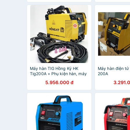
tục
Máy hàn TIG Hồng Ký HK
Máy hàn điện tử
Tig200A + Phụ kiện hàn, máy
200A
hàn 2 chức năng; Hàn que và
5.956.000 đ
3.291.
hàn tig công nghệ tụ nguồn
Mosfet cao cấp