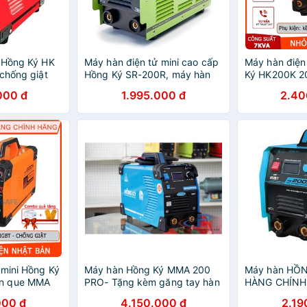
 Hồng Ký HK
Máy hàn điện tử mini cao cấp
Máy hàn điện 
 chống giật
Hồng Ký SR-200R, máy hàn
Ký HK200K 2
, hàn que
que 3.2 sắt và inox , bảo hành
chống giật c
000 đ
1.995.000 đ
2.40
ổn định khi
chính hãng 12 tháng
tải, quá nhiệ
 mini Hồng Ký
Máy hàn Hồng Ký MMA 200
Máy hàn HỒN
n que MMA
PRO- Tặng kèm găng tay hàn
HÀNG CHÍNH
pe 220V,
HÀN ĐIỆN T
000 đ
4.150.000 đ
2.19
 giật, bảo vệ