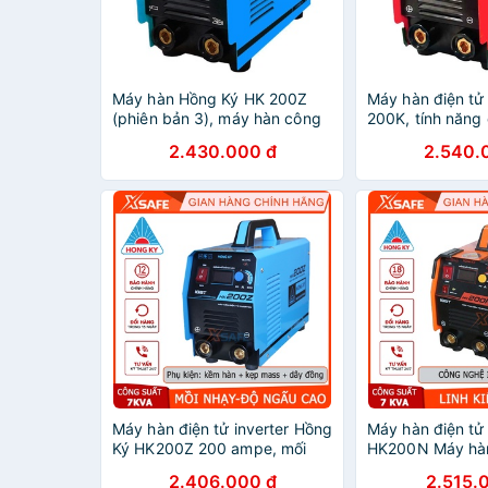
Máy hàn Hồng Ký HK 200Z
Máy hàn điện tử
(phiên bản 3), máy hàn công
200K, tính năng
trình hàn que 3.2mm liên tục
khi thay que hàn
2.430.000 đ
2.540.
3.2mm liên tục, 
điện yếu
Máy hàn điện tử inverter Hồng
Máy hàn điện tử
Ký HK200Z 200 ampe, mối
HK200N Máy hà
hàn đẹp-độ ngấu cao, chế độ
Inverter 200 Am
2.406.000 đ
2.515.
chống giật, chống quá tải,
chức năng chống