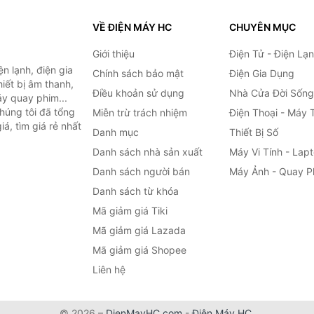
VỀ ĐIỆN MÁY HC
CHUYÊN MỤC
Giới thiệu
Điện Tử - Điện Lạ
n lạnh, điện gia
Chính sách bảo mật
Điện Gia Dụng
hiết bị âm thanh,
Điều khoản sử dụng
Nhà Cửa Đời Sống
áy quay phim...
húng tôi đã tổng
Miễn trừ trách nhiệm
Điện Thoại - Máy 
á, tìm giá rẻ nhất
Danh mục
Thiết Bị Số
Danh sách nhà sản xuất
Máy Vi Tính - Lap
Danh sách người bán
Máy Ảnh - Quay P
Danh sách từ khóa
Mã giảm giá Tiki
Mã giảm giá Lazada
Mã giảm giá Shopee
Liên hệ
© 2026 –
DienMayHC.com
-
Điện Máy HC
.