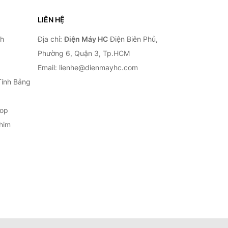
LIÊN HỆ
nh
Địa chỉ:
Điện Máy HC
Điện Biên Phủ,
Phường 6, Quận 3, Tp.HCM
Email: lienhe@dienmayhc.com
Tính Bảng
top
him