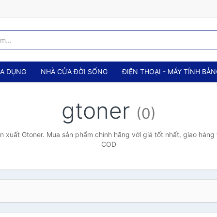
IA DỤNG
NHÀ CỬA ĐỜI SỐNG
ĐIỆN THOẠI - MÁY TÍNH BẢ
gtoner
(0)
 xuất Gtoner. Mua sản phẩm chính hãng với giá tốt nhất, giao hàng 
COD