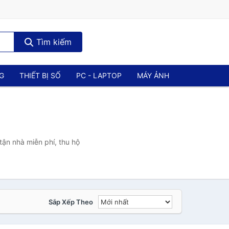
Tìm kiếm
NG
THIẾT BỊ SỐ
PC - LAPTOP
MÁY ẢNH
tận nhà miễn phí, thu hộ
Sắp Xếp Theo