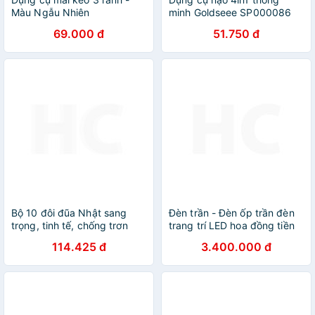
Màu Ngẫu Nhiên
minh Goldseee SP000086
(màu ngẫu nhiên)
69.000 đ
51.750 đ
Bộ 10 đôi đũa Nhật sang
Đèn trần - Đèn ốp trần đèn
trọng, tinh tế, chống trơn
trang trí LED hoa đồng tiền
trượt GS00832
15 cánh LIGHTING
114.425 đ
3.400.000 đ