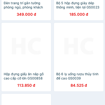
Đèn trang trí gắn tường
Bộ 5 hộp đựng giày dép
phòng ngủ, phòng khách
thông minh, tiện lợi GS0023
LED hình dãy núi 3 màu ánh
349.000 đ
185.000 đ
sáng
Hộp đựng giấy ăn nắp gỗ
Bộ 6 ly uống rượu thủy tinh
cao cấp cỡ lớn GS00858
đế cao GS0039
113.850 đ
84.525 đ