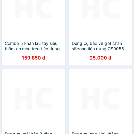
Combo 5 khăn lau tay siêu
Dụng cụ bảo vệ gót chân
thấm có móc treo tiện dụng
silicone tiện dụng GS0058
GS00423
159.850 đ
25.000 đ
Dụng cụ mài kéo 3 rãnh -
Dụng cụ nạo 4in1 thông