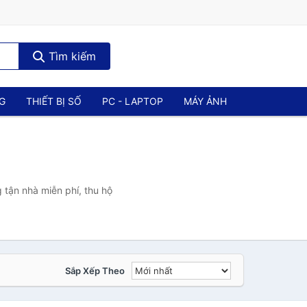
Tìm kiếm
NG
THIẾT BỊ SỐ
PC - LAPTOP
MÁY ẢNH
 tận nhà miễn phí, thu hộ
Sắp Xếp Theo