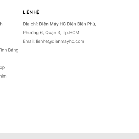
LIÊN HỆ
nh
Địa chỉ:
Điện Máy HC
Điện Biên Phủ,
Phường 6, Quận 3, Tp.HCM
Email: lienhe@dienmayhc.com
Tính Bảng
top
him