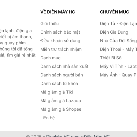
VỀ ĐIỆN MÁY HC
CHUYÊN MỤC
Giới thiệu
Điện Tử - Điện Lạ
n lạnh, điện gia
Chính sách bảo mật
Điện Gia Dụng
hiết bị âm thanh,
Điều khoản sử dụng
Nhà Cửa Đời Sống
áy quay phim...
húng tôi đã tổng
Miễn trừ trách nhiệm
Điện Thoại - Máy 
á, tìm giá rẻ nhất
Danh mục
Thiết Bị Số
Danh sách nhà sản xuất
Máy Vi Tính - Lap
Danh sách người bán
Máy Ảnh - Quay P
Danh sách từ khóa
Mã giảm giá Tiki
Mã giảm giá Lazada
Mã giảm giá Shopee
Liên hệ
© 2026 –
DienMayHC.com
-
Điện Máy HC
.