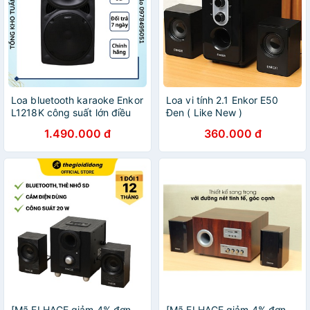
Loa bluetooth karaoke Enkor
Loa vi tính 2.1 Enkor E50
L1218K công suất lớn điều
Đen ( Like New )
khiển từ xa hàng chính hãng
1.490.000 đ
360.000 đ
[Mã ELHACE giảm 4% đơn
[Mã ELHACE giảm 4% đơn