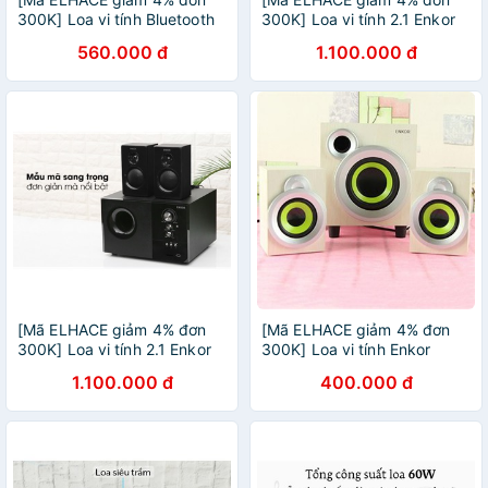
300K] Loa vi tính Bluetooth
300K] Loa vi tính 2.1 Enkor
Enkor E700 - 2.1 20W kèm
S2850 Nâu
560.000 đ
1.100.000 đ
remote - Chính hãng BH 12
tháng
[Mã ELHACE giảm 4% đơn
[Mã ELHACE giảm 4% đơn
300K] Loa vi tính 2.1 Enkor
300K] Loa vi tính Enkor
S2880 Đen
E300 Plus - 2.1
1.100.000 đ
400.000 đ