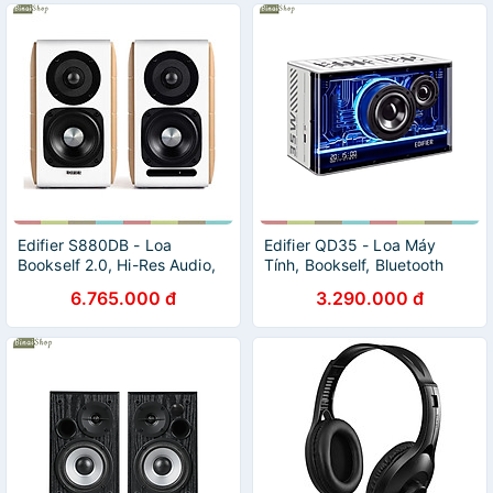
Từ Xa - Hàng chính hãng
Edifier S880DB - Loa
Edifier QD35 - Loa Máy
Bookself 2.0, Hi-Res Audio,
Tính, Bookself, Bluetooth
Kết Nối Bluetooth
V5.3, Hi-Res Audio, Hi-Res
6.765.000 đ
3.290.000 đ
5.0/AUX/Coaxial/Optical,
Audio Wireless, Hiệu Ứng
Công Suất 88W, Điều Khiển
Ánh Sáng, Công Suất 40W -
Từ Xa - Hàng chính hãng
Hàng chính hãng