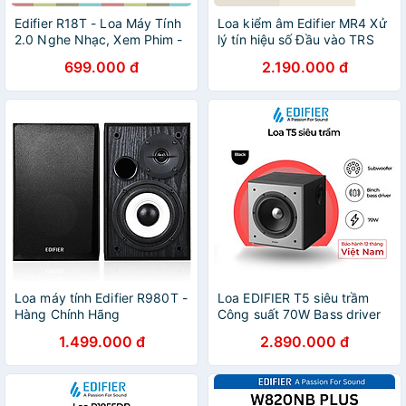
Edifier R18T - Loa Máy Tính
Loa kiểm âm Edifier MR4 Xử
2.0 Nghe Nhạc, Xem Phim -
lý tín hiệu số Đầu vào TRS
Hàng chính hãng
balance - Hàng chính hãng
699.000 đ
2.190.000 đ
Loa máy tính Edifier R980T -
Loa EDIFIER T5 siêu trầm
Hàng Chính Hãng
Công suất 70W Bass driver
8 inch Low Pass Filter Hiệu
1.499.000 đ
2.890.000 đ
ứng âm thanh sống động -
Hàng chính hãng