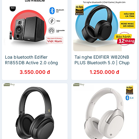
Loa bluetooth Edifier
Tai nghe EDIFIER W820NB
R1855DB Active 2.0 công
PLUS Bluetooth 5.0 | Chụp
suất
tai Chống ồn chủ động | Âm
3.550.000 đ
1.250.000 đ
thanh chất lượng cao Hires |
Chơi game - Hàng chính
hãng