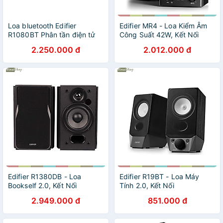
Loa bluetooth Edifier
Edifier MR4 - Loa Kiểm Âm
R1080BT Phân tần điện tử
Công Suất 42W, Kết Nối
Bass driver 4 inch - Hàng
TRS/RCA/AUX Cho Phòng
2.250.000 đ
2.012.000 đ
chính hãng
Thu - Hàng chính hãng
Edifier R1380DB - Loa
Edifier R19BT - Loa Máy
Bookself 2.0, Kết Nối
Tính 2.0, Kết Nối
Bluetooth/RCA/Coaxial/Optical,
Bluetooth/USB/AUX, Công
2.949.000 đ
851.000 đ
Công Suất 42W (Bản Quốc
Suất 4W - Hàng chính hãng
Tế)- Hàng chính hãng