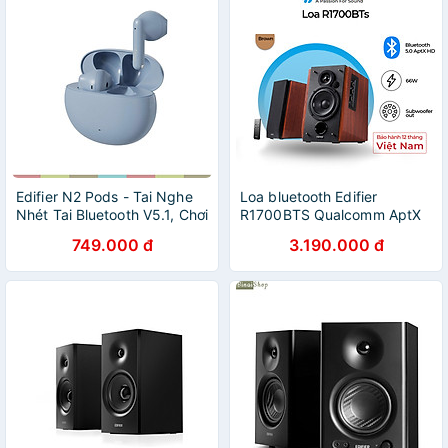
chính hãng
Edifier N2 Pods - Tai Nghe
Loa bluetooth Edifier
Nhét Tai Bluetooth V5.1, Chơi
R1700BTS Qualcomm AptX
Game, Nghe Gọi, Màng Loa
HD Công suất 66W Đầu ra
749.000 đ
3.190.000 đ
13mm, Thời Lượng 28h-
loa siêu trầm - Hàng chính
Hàng chính hãng
hãng