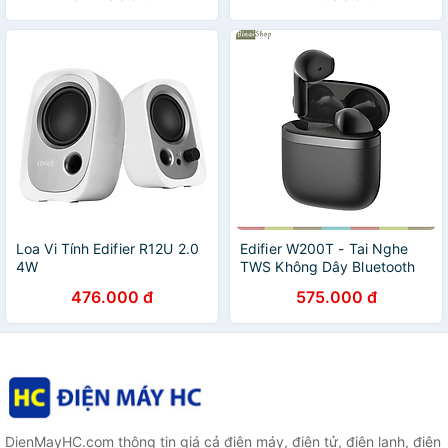
12 tháng - Hàng Chính Hãng
Loa Vi Tính Edifier R12U 2.0
Edifier W200T - Tai Nghe
4W
TWS Không Dây Bluetooth
5.4 Kết Nối Đa Điểm, Chống
476.000 đ
575.000 đ
Nước IP54, Thời Gian Sử
Dụng 29 Giờ - Hàng chính
hãng
DienMayHC.com thông tin giá cả điện máy, điện tử, điện lạnh, điện