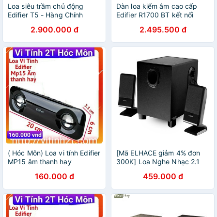
Loa siêu trầm chủ động
Dàn loa kiểm âm cao cấp
Edifier T5 - Hàng Chính
Edifier R1700 BT kết nối
Hãng (Active subwoofer,
bluetooth chất lượng âm
2.900.000 đ
2.495.500 đ
Dùng Cho Được Tất Cả Các
thanh vượt trội - Loa
Loa)
karaoke cho gia đình
( Hóc Môn) Loa vi tính Edifier
[Mã ELHACE giảm 4% đơn
MP15 âm thanh hay
300K] Loa Nghe Nhạc 2.1
Edifier R101V (8.5W) - Hàng
160.000 đ
459.000 đ
Nhập Khẩu