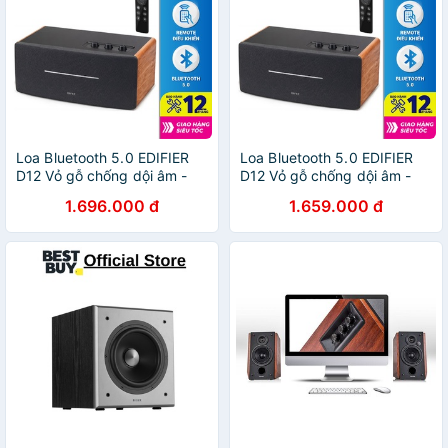
Loa Bluetooth 5.0 EDIFIER
Loa Bluetooth 5.0 EDIFIER
D12 Vỏ gỗ chống dội âm -
D12 Vỏ gỗ chống dội âm -
Hỗ trợ AUX âm thanh nổi
Hỗ trợ AUX âm thanh nổi
1.696.000 đ
1.659.000 đ
Stereo - Kèm remote điều
Stereo - Kèm remote điều
khiển
khiển