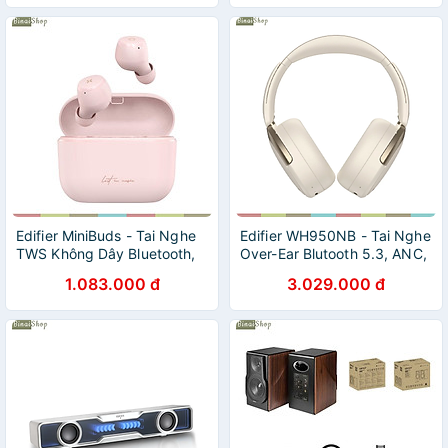
Thủ - Hàng Chính Hãng
chính hãng
Edifier MiniBuds - Tai Nghe
Edifier WH950NB - Tai Nghe
TWS Không Dây Bluetooth,
Over-Ear Blutooth 5.3, ANC,
Sạc Nhanh Type-C, Chống
Hi-Res Wireless, Màng Loa
1.083.000 đ
3.029.000 đ
Nước, Đàm Thoại, Sử Dụng
40mm, Sử Dụng 55 Giờ-
24h- Hàng chính hãng
Hàng chính hãng