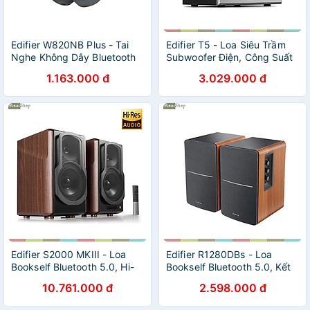
Edifier W820NB Plus - Tai
Edifier T5 - Loa Siêu Trầm
Nghe Không Dây Bluetooth
Subwoofer Điện, Công Suất
5.2, ANC, Hi-Res Wireless,
70W- Hàng chính hãng
1.163.000 đ
3.029.000 đ
Màng Loa 40mm, Kết Nối
Type-C, Hỗ Trợ Sạc Nhanh-
Hàng chính hãng
Edifier S2000 MKIII - Loa
Edifier R1280DBs - Loa
Bookself Bluetooth 5.0, Hi-
Bookself Bluetooth 5.0, Kết
Res AUDIO, Công Suất
Nối Line
10.761.000 đ
2.598.000 đ
130W - Hàng chính hãng
In/Coaxial/Optical/Sub Out,
Công Suất 42W, Điều Khiển