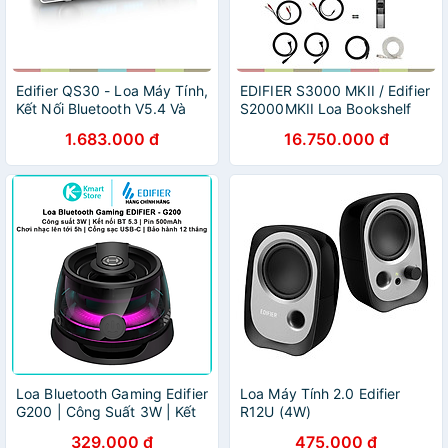
Edifier QS30 - Loa Máy Tính,
EDIFIER S3000 MKII / Edifier
Kết Nối Bluetooth V5.4 Và
S2000MKII Loa Bookshelf
USB-A, Micro Tích Hợp,
Hi-End Hi-Res Audio 256W
1.683.000 đ
16.750.000 đ
Công Suất 2,5W+2,5W, Hiệu
RMS, Bluetooth 5.0 Cho
Ứng Ánh Sáng - Hàng chính
Nghe Nhạc & Xem Phim -
hãng
Hàng Nhập Khẩu
Loa Bluetooth Gaming Edifier
Loa Máy Tính 2.0 Edifier
G200 | Công Suất 3W | Kết
R12U (4W)
nối Bluetooth V5.3 | Chơi
329.000 đ
475.000 đ
nhạc lên tới 5H | Bảo hành