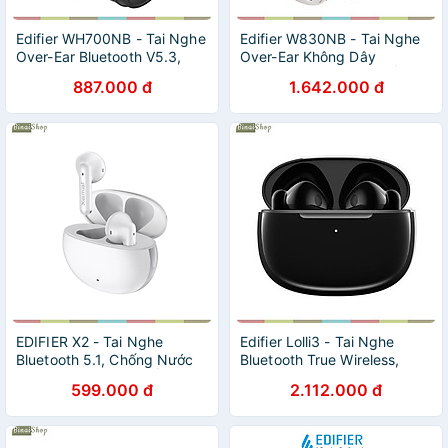
Edifier WH700NB - Tai Nghe
Edifier W830NB - Tai Nghe
Over-Ear Bluetooth V5.3,
Over-Ear Không Dây
ANC, Wireless, Màng Loa
Bluetooth V5.4, Chống Ồn
887.000 đ
1.642.000 đ
40mm , Kết Nối Thiết Bị Kép,
Chủ Động, Hi-Res Audio
Sử Dụng 68 Giờ - Hàng
Wireless, LDAC -45dB, Sử
chính hãng
Dụng 94 Giờ - Hàng chính
hãng
EDIFIER X2 - Tai Nghe
Edifier Lolli3 - Tai Nghe
Bluetooth 5.1, Chống Nước
Bluetooth True Wireless,
IP54, Chế Độ Chống Ồn
Qualcomm AptX,
599.000 đ
2.112.000 đ
Chơi Game, Thời Lượng Pin
Snapdragon Sound ,
28 Giờ - hàng chính hãng
Bluetooth V5.3, Nhận Cuộc
Gọi, Chống Ồn Tốt. Hàng