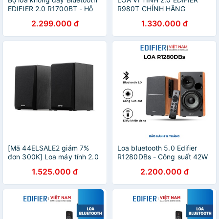
EDIFIER 2.0 R1700BT - Hỗ
R980T CHÍNH HÃNG
trợ cổng cắm RCA - Có
2.299.000 đ
1.330.000 đ
remote điều khiển - Vỏ gỗ
chống dội âm
[Mã 44ELSALE2 giảm 7%
Loa bluetooth 5.0 Edifier
đơn 300K] Loa máy tính 2.0
R1280DBs - Công suất 42W
Edifier R980T
Thiết kế tinh tế Cổng subout
1.525.000 đ
2.200.000 đ
Điều khiển từ xa - Hàng
chính hãng