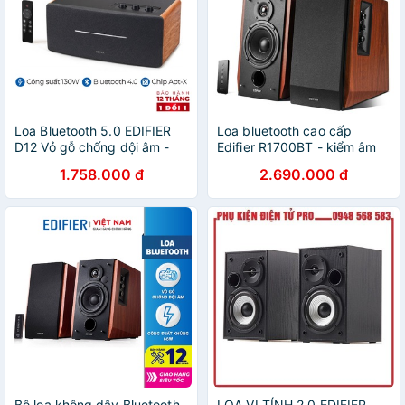
Loa Bluetooth 5.0 EDIFIER
Loa bluetooth cao cấp
D12 Vỏ gỗ chống dội âm -
Edifier R1700BT - kiểm âm
Hỗ trợ AUX âm thanh nổi
đỉnh cao, cảm nhận âm nhạc
1.758.000 đ
2.690.000 đ
Stereo - Kèm remote điều
thực thụ - Loa vi tính
khiển
Bộ loa không dây Bluetooth
LOA VI TÍNH 2.0 EDIFIER