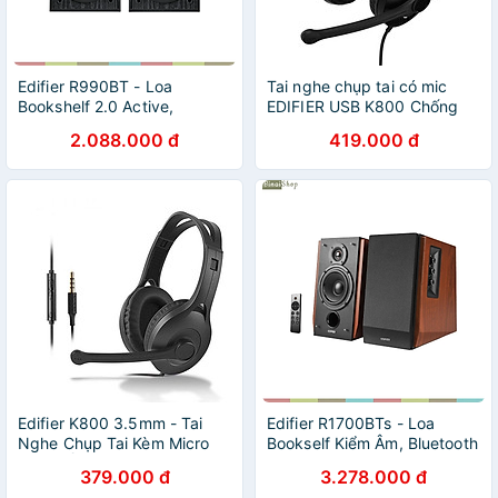
Edifier R990BT - Loa
Tai nghe chụp tai có mic
Bookshelf 2.0 Active,
EDIFIER USB K800 Chống
Bluetooth 5.4, Công Suất
ồn Chân cắm USB- Hàng
2.088.000 đ
419.000 đ
24W, Đầu Vào RCA Kép Đa
chính hãng
Dạng Với Điện Thoại, Máy
Tính - Hàng Chính Hãng
Edifier K800 3.5mm - Tai
Edifier R1700BTs - Loa
Nghe Chụp Tai Kèm Micro
Bookself Kiểm Âm, Bluetooth
Chống Ồn Cho Học Trực
5.0 / RCA Kép / Sub Out,
379.000 đ
3.278.000 đ
Tuyến, Tổng Đài Viên, Game
Công Suất 66W - Hàng