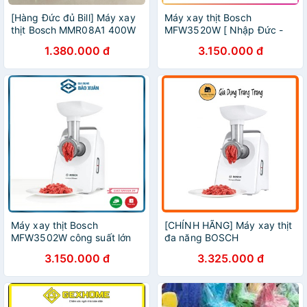
[Hàng Đức đủ Bill] Máy xay
Máy xay thịt Bosch
thịt Bosch MMR08A1 400W
MFW3520W [ Nhập Đức -
BH 12 Tháng ]
1.380.000 đ
3.150.000 đ
Máy xay thịt Bosch
[CHÍNH HÃNG] Máy xay thịt
MFW3502W công suất lớn
đa năng BOSCH
hoạt động êm ái
MFW3520W
3.150.000 đ
3.325.000 đ