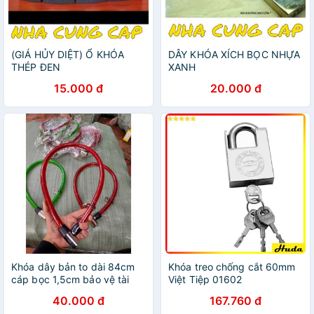
(GIÁ HỦY DIỆT) Ổ KHÓA
DÂY KHÓA XÍCH BỌC NHỰA
THÉP ĐEN
XANH
15.000 đ
20.000 đ
Khóa dây bản to dài 84cm
Khóa treo chống cắt 60mm
cáp bọc 1,5cm bảo vệ tài
Việt Tiệp 01602
sản hữu ích
40.000 đ
167.760 đ