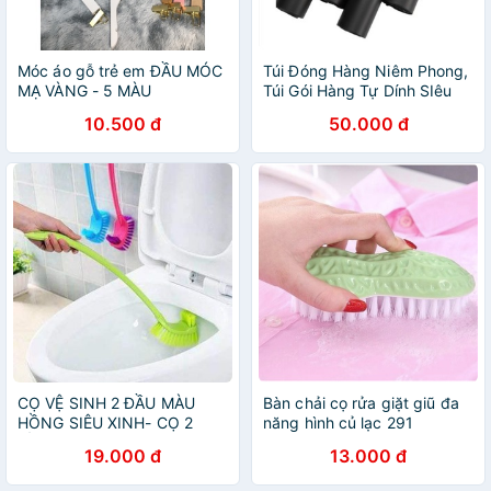
Móc áo gỗ trẻ em ĐẦU MÓC
Túi Đóng Hàng Niêm Phong,
MẠ VÀNG - 5 MÀU
Túi Gói Hàng Tự Dính SIêu
Dai Chuyên Dụng
10.500 đ
50.000 đ
PAPAA.HOME
CỌ VỆ SINH 2 ĐẦU MÀU
Bàn chải cọ rửa giặt giũ đa
HỒNG SIÊU XINH- CỌ 2
năng hình củ lạc 291
ĐẦU GIÚP CỌ SẠCH MỌI
19.000 đ
13.000 đ
KHE NGÓC NGÁCH CỦA
NHÀ VỆ SINH