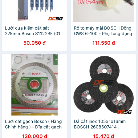
Lưỡi cưa kiếm cắt sắt
Rô to máy mài BOSCH Đồng
225mm Bosch S1122BF (01
GWS 6-100 - Phụ tùng dụng
lưỡi) | DCSG
cụ cầm tay 1 tấc rotor - phụ
50.050 đ
111.550 đ
tùng quạt
Lưỡi cắt gạch Bosch ( Hàng
Đá cắt inox 105x1x16mm
Chính hãng ) - Đĩa cắt gạch
BOSCH 2608607414 |
Rồng Vàng L1
DCSG
120.000 đ
15.470 đ