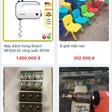
Máy đánh trứng Bosch
8 ghế mần non
MFQ4020 công suất 450W
[Nhập Đức]
1.850.000 đ
352.000 đ