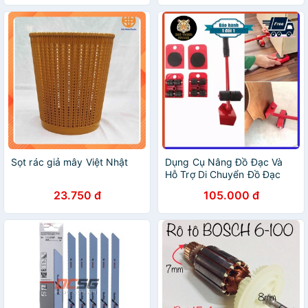
Sọt rác giả mây Việt Nhật
Dụng Cụ Nâng Đồ Đạc Và
Hỗ Trợ Di Chuyển Đồ Đạc
Thông Minh, dụng cụ hỗ trợ
23.750 đ
105.000 đ
di chuyển đồ đạc thông
minh