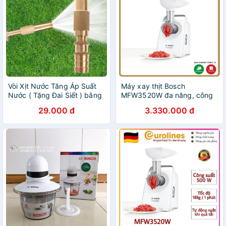
Vòi Xịt Nước Tăng Áp Suất
Máy xay thịt Bosch
Nước ( Tặng Đai Siết ) bằng
MFW3520W đa năng, công
đồng [Miễn Phí Vận Chuyển
suất 500W
29.000 đ
3.330.000 đ
khi đơn đạt giá trị tối thiểu
150k]