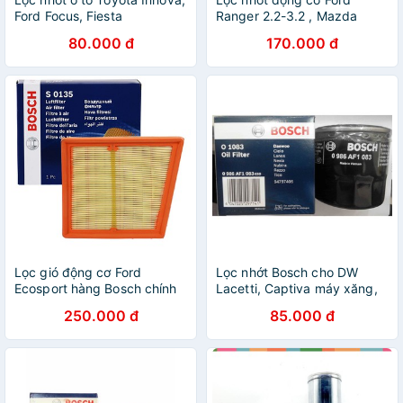
Ford Focus, Fiesta
Ranger 2.2-3.2 , Mazda
0986AF1042
BT50 hàng Bosch chính
80.000 đ
170.000 đ
hãng 100% (Có tem chống
hàng giả)
Lọc gió động cơ Ford
Lọc nhớt Bosch cho DW
Ecosport hàng Bosch chính
Lacetti, Captiva máy xăng,
hãng F026400135
Gentra, Nubira, Lanos,
250.000 đ
85.000 đ
Vivant, ... 0986AF1083