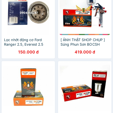
Lọc nhớt động cơ Ford
[ ẢNH THẬT SHOP CHỤP ]
Ranger 2.5, Everest 2.5
Súng Phun Sơn BOCSH
0986AF1006
W71-2G Cao Cấp Lỗ 1.3mm
150.000 đ
419.000 đ
Hàng Cao Cấp