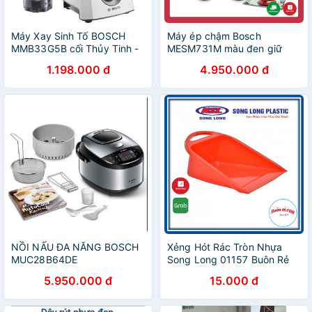
Máy Xay Sinh Tố BOSCH
Máy ép chậm Bosch
MMB33G5B cối Thủy Tinh -
MESM731M màu đen giữ
Công suất mạnh mẽ 600W
nguyên chất dinh dưỡng của
1.198.000 đ
4.950.000 đ
xay được cả Đá - Chính
trái cây [nhập Đức chính
hãng Đức - Bảo hành 2 năm
hãng]
NỒI NẤU ĐA NĂNG BOSCH
Xẻng Hót Rác Tròn Nhựa
MUC28B64DE
Song Long 01157 Buôn Rẻ
5.950.000 đ
15.000 đ