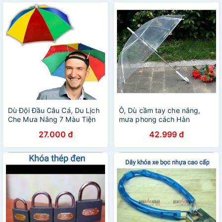
Dù Đội Đầu Câu Cá, Du Lịch
Ô, Dù cầm tay che nắng,
Che Mưa Nắng 7 Màu Tiện
mưa phong cách Hàn
Lợi
27.000 đ
42.999 đ