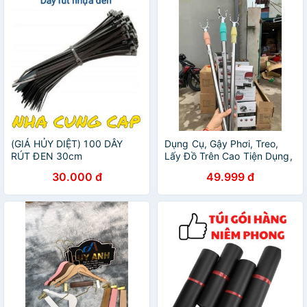
(GIÁ HỦY DIỆT) 100 DÂY
Dụng Cụ, Gậy Phơi, Treo,
RÚT ĐEN 30cm
Lấy Đồ Trên Cao Tiện Dụng,
Đa Năng
30.000 đ
49.999 đ