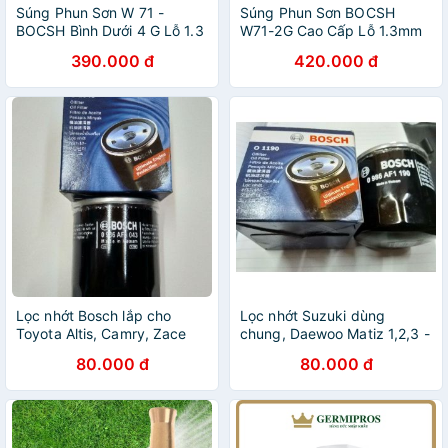
Súng Phun Sơn W 71 -
Súng Phun Sơn BOCSH
BOCSH Bình Dưới 4 G Lỗ 1.3
W71-2G Cao Cấp Lỗ 1.3mm
mm
390.000 đ
420.000 đ
Lọc nhớt Bosch lắp cho
Lọc nhớt Suzuki dùng
Toyota Altis, Camry, Zace
chung, Daewoo Matiz 1,2,3 -
lọc cốc mã 0986AF1043
hàng Bosch chính hãng
80.000 đ
80.000 đ
0986AF1190