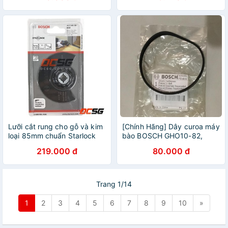
Lưỡi cắt rung cho gỗ và kim
[Chính Hãng] Dây curoa máy
loại 85mm chuẩn Starlock
bào BOSCH GHO10-82,
Bosch 2608661636 | DCSG
GHO6500
219.000 đ
80.000 đ
Trang 1/14
1
2
3
4
5
6
7
8
9
10
»