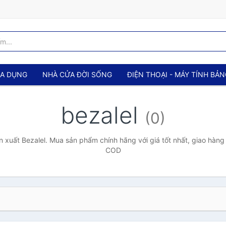
IA DỤNG
NHÀ CỬA ĐỜI SỐNG
ĐIỆN THOẠI - MÁY TÍNH BẢ
bezalel
(0)
 xuất Bezalel. Mua sản phẩm chính hãng với giá tốt nhất, giao hàng 
COD