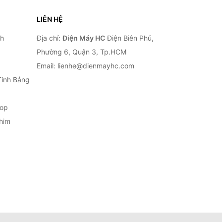
LIÊN HỆ
nh
Địa chỉ:
Điện Máy HC
Điện Biên Phủ,
Phường 6, Quận 3, Tp.HCM
Email: lienhe@dienmayhc.com
Tính Bảng
top
him