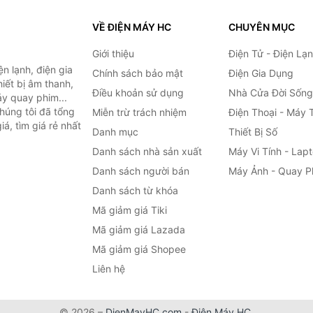
VỀ ĐIỆN MÁY HC
CHUYÊN MỤC
Giới thiệu
Điện Tử - Điện Lạ
n lạnh, điện gia
Chính sách bảo mật
Điện Gia Dụng
hiết bị âm thanh,
Điều khoản sử dụng
Nhà Cửa Đời Sống
áy quay phim...
húng tôi đã tổng
Miễn trừ trách nhiệm
Điện Thoại - Máy 
á, tìm giá rẻ nhất
Danh mục
Thiết Bị Số
Danh sách nhà sản xuất
Máy Vi Tính - Lap
Danh sách người bán
Máy Ảnh - Quay P
Danh sách từ khóa
Mã giảm giá Tiki
Mã giảm giá Lazada
Mã giảm giá Shopee
Liên hệ
© 2026 –
DienMayHC.com
-
Điện Máy HC
.