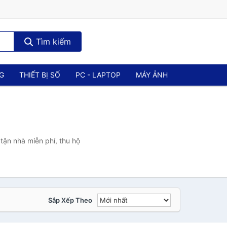
Tìm kiếm
NG
THIẾT BỊ SỐ
PC - LAPTOP
MÁY ẢNH
tận nhà miễn phí, thu hộ
Sắp Xếp Theo