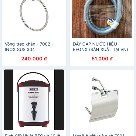
Vòng treo khăn - 7002 -
DÂY CẤP NƯỚC HIỆU
INOX SUS 304
BEONX (SẢN XUẤT TẠI VN)
240.000 đ
51.000 đ
Bình Giữ Nhiệt BEONX 10 lít
Móc/Lô giấy vệ sinh 7001