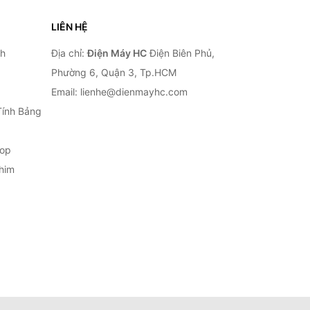
LIÊN HỆ
nh
Địa chỉ:
Điện Máy HC
Điện Biên Phủ,
Phường 6, Quận 3, Tp.HCM
Email: lienhe@dienmayhc.com
Tính Bảng
top
him