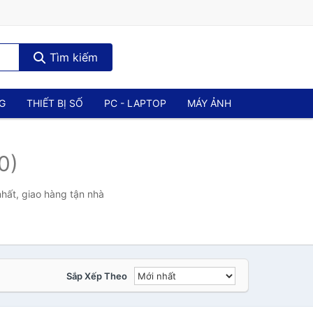
Tìm kiếm
NG
THIẾT BỊ SỐ
PC - LAPTOP
MÁY ẢNH
0)
hất, giao hàng tận nhà
Sắp Xếp Theo