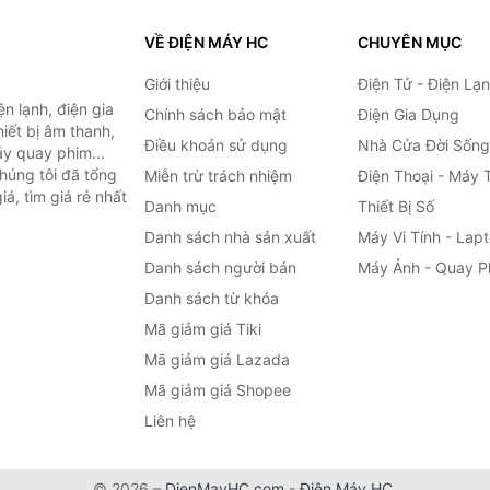
VỀ ĐIỆN MÁY HC
CHUYÊN MỤC
Giới thiệu
Điện Tử - Điện Lạ
n lạnh, điện gia
Chính sách bảo mật
Điện Gia Dụng
hiết bị âm thanh,
Điều khoản sử dụng
Nhà Cửa Đời Sống
áy quay phim...
húng tôi đã tổng
Miễn trừ trách nhiệm
Điện Thoại - Máy 
á, tìm giá rẻ nhất
Danh mục
Thiết Bị Số
Danh sách nhà sản xuất
Máy Vi Tính - Lap
Danh sách người bán
Máy Ảnh - Quay P
Danh sách từ khóa
Mã giảm giá Tiki
Mã giảm giá Lazada
Mã giảm giá Shopee
Liên hệ
© 2026 –
DienMayHC.com
-
Điện Máy HC
.