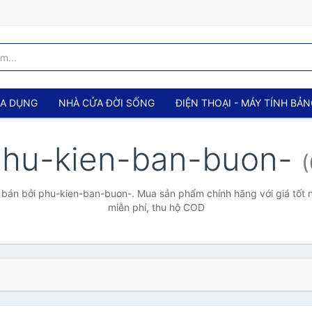
IA DỤNG
NHÀ CỬA ĐỜI SỐNG
ĐIỆN THOẠI - MÁY TÍNH BẢ
hu-kien-ban-buon-
(
bán bởi phu-kien-ban-buon-. Mua sản phẩm chính hãng với giá tốt n
miễn phí, thu hộ COD