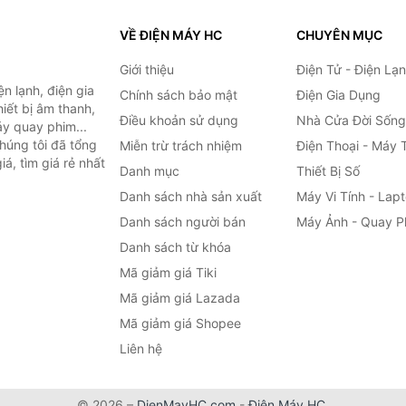
VỀ ĐIỆN MÁY HC
CHUYÊN MỤC
Giới thiệu
Điện Tử - Điện Lạ
n lạnh, điện gia
Chính sách bảo mật
Điện Gia Dụng
hiết bị âm thanh,
Điều khoản sử dụng
Nhà Cửa Đời Sống
áy quay phim...
húng tôi đã tổng
Miễn trừ trách nhiệm
Điện Thoại - Máy 
á, tìm giá rẻ nhất
Danh mục
Thiết Bị Số
Danh sách nhà sản xuất
Máy Vi Tính - Lap
Danh sách người bán
Máy Ảnh - Quay P
Danh sách từ khóa
Mã giảm giá Tiki
Mã giảm giá Lazada
Mã giảm giá Shopee
Liên hệ
© 2026 –
DienMayHC.com
-
Điện Máy HC
.