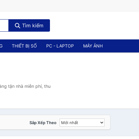
Tìm kiếm
NG
THIẾT BỊ SỐ
PC - LAPTOP
MÁY ẢNH
àng tận nhà miễn phí, thu
Sắp Xếp Theo