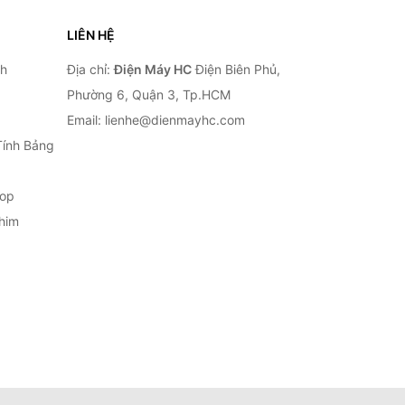
LIÊN HỆ
nh
Địa chỉ:
Điện Máy HC
Điện Biên Phủ,
Phường 6, Quận 3, Tp.HCM
Email: lienhe@dienmayhc.com
Tính Bảng
top
him