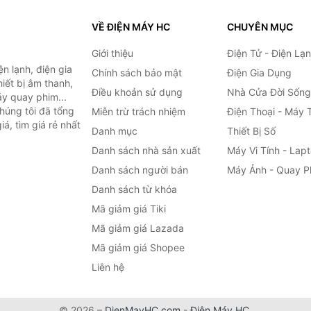
VỀ ĐIỆN MÁY HC
CHUYÊN MỤC
Giới thiệu
Điện Tử - Điện Lạ
n lạnh, điện gia
Chính sách bảo mật
Điện Gia Dụng
hiết bị âm thanh,
Điều khoản sử dụng
Nhà Cửa Đời Sống
áy quay phim...
húng tôi đã tổng
Miễn trừ trách nhiệm
Điện Thoại - Máy 
á, tìm giá rẻ nhất
Danh mục
Thiết Bị Số
Danh sách nhà sản xuất
Máy Vi Tính - Lap
Danh sách người bán
Máy Ảnh - Quay P
Danh sách từ khóa
Mã giảm giá Tiki
Mã giảm giá Lazada
Mã giảm giá Shopee
Liên hệ
© 2026 –
DienMayHC.com
-
Điện Máy HC
.