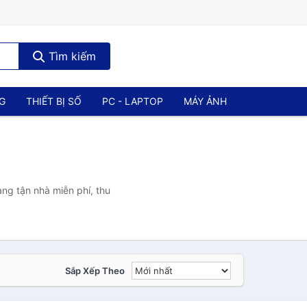
Tìm kiếm
NG
THIẾT BỊ SỐ
PC - LAPTOP
MÁY ẢNH
ng tận nhà miễn phí, thu
Sắp Xếp Theo