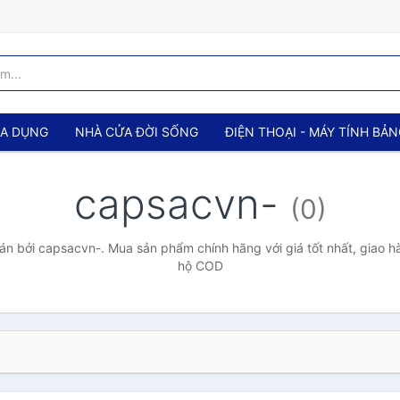
IA DỤNG
NHÀ CỬA ĐỜI SỐNG
ĐIỆN THOẠI - MÁY TÍNH BẢ
capsacvn-
(0)
n bởi capsacvn-. Mua sản phẩm chính hãng với giá tốt nhất, giao hà
hộ COD