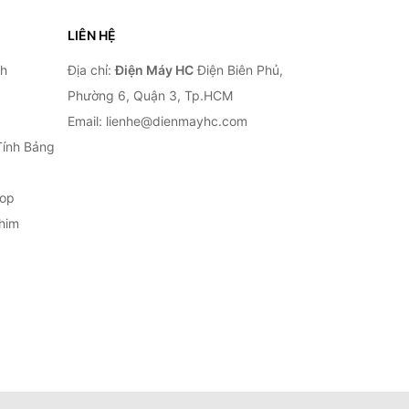
LIÊN HỆ
nh
Địa chỉ:
Điện Máy HC
Điện Biên Phủ,
Phường 6, Quận 3, Tp.HCM
Email: lienhe@dienmayhc.com
Tính Bảng
top
him