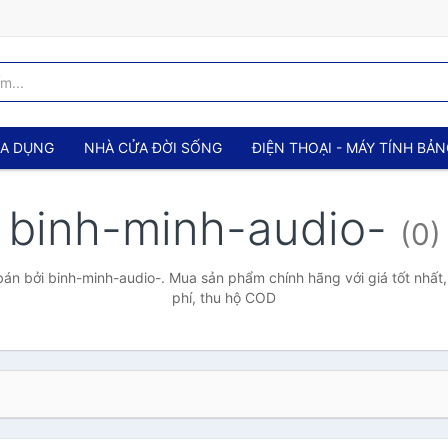
IA DỤNG
NHÀ CỬA ĐỜI SỐNG
ĐIỆN THOẠI - MÁY TÍNH BẢ
binh-minh-audio-
(0)
án bởi binh-minh-audio-. Mua sản phẩm chính hãng với giá tốt nhất,
phí, thu hộ COD