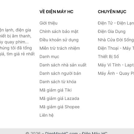
VỀ ĐIỆN MÁY HC
CHUYÊN MỤC
Giới thiệu
Điện Tử - Điện Lạ
n lạnh, điện gia
Chính sách bảo mật
Điện Gia Dụng
hiết bị âm thanh,
Điều khoản sử dụng
Nhà Cửa Đời Sống
áy quay phim...
húng tôi đã tổng
Miễn trừ trách nhiệm
Điện Thoại - Máy 
á, tìm giá rẻ nhất
Danh mục
Thiết Bị Số
Danh sách nhà sản xuất
Máy Vi Tính - Lap
Danh sách người bán
Máy Ảnh - Quay P
Danh sách từ khóa
Mã giảm giá Tiki
Mã giảm giá Lazada
Mã giảm giá Shopee
Liên hệ
© 2026 –
DienMayHC.com
-
Điện Máy HC
.