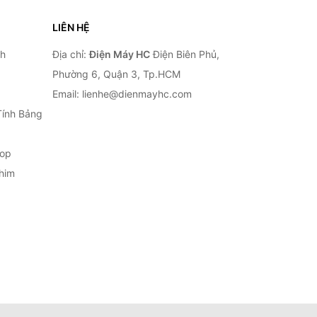
LIÊN HỆ
nh
Địa chỉ:
Điện Máy HC
Điện Biên Phủ,
Phường 6, Quận 3, Tp.HCM
Email: lienhe@dienmayhc.com
Tính Bảng
top
him