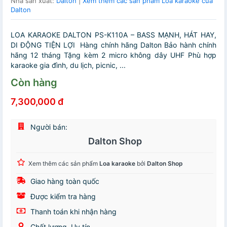
Nhà sản xuất:
Dalton
|
Xem thêm các sản phẩm Loa karaoke của
Dalton
LOA KARAOKE DALTON PS-K110A – BASS MẠNH, HÁT HAY,
DI ĐỘNG TIỆN LỢI Hàng chính hãng Dalton Bảo hành chính
hãng 12 tháng Tặng kèm 2 micro không dây UHF Phù hợp
karaoke gia đình, du lịch, picnic, ...
Còn hàng
7,300,000 đ
Người bán:
Dalton Shop
Xem thêm các sản phẩm
Loa karaoke
bởi
Dalton Shop
Giao hàng toàn quốc
Được kiểm tra hàng
Thanh toán khi nhận hàng
Chất lượng, Uy tín