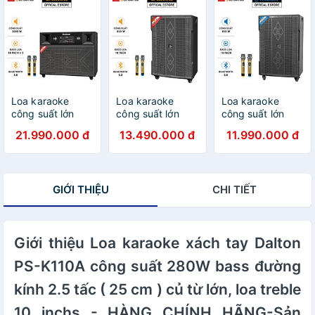
HÃNG ( BẢO
BẢO HÀNH 12
15 inch x 2 (2 loa
HÀNH 12 THÁNG
THÁNG )
4 tấc), Loa treb:
)
1.5 inch x 2 (2 loa
treb còi 5 inch-
Bảo hành 12
tháng)
Loa karaoke
Loa karaoke
Loa karaoke
công suất lớn
công suất lớn
công suất lớn
3000W, Dalton
TS-18G800XP
KS-18000A bass
21.990.000 đ
13.490.000 đ
11.990.000 đ
TS-18A8000
bass 5 tấc,
5 tấc, 850W. Loa
Bass loa 18
850W. Loa
YAMACHI 3
inches x 2, hệ
DALTON 3
đường tiếng cực
thống 4 loa 2
đường tiếng cực
hay-Hàng chính
GIỚI THIỆU
CHI TIẾT
đường tiếng,
hay-Hàng chính
hãng ( Sản xuất
tặng kèm 2 micro
hãng ( Sản xuất
tại Việt Nam )-
không dây sóng
tại Việt Nam )-
BH 12 THÁNG -
UHF- Bảo hành
BH 12 THÁNG -
HÀNG CHÍNH
loa12 tháng.
Giới thiệu Loa karaoke xách tay Dalton
HÀNG CHÍNH
HÃNG
HÀNG CHÍNH
HÃNG
PS-K110A công suất 280W bass đường
HÃNG
kính 2.5 tấc ( 25 cm ) củ từ lớn, loa treble
10 inchs - HÀNG CHÍNH HÃNG-Sản