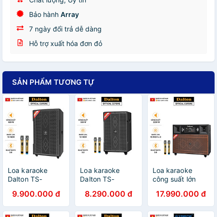
Bảo hành
Array
7 ngày đổi trả dễ dàng
Hỗ trợ xuất hóa đơn đỏ
SẢN PHẨM TƯƠNG TỰ
Loa karaoke
Loa karaoke
Loa karaoke
Dalton TS-
Dalton TS-
công suất lớn
15G500XP công
12G400XP công
2200W TS-
9.900.000 đ
8.290.000 đ
17.990.000 đ
suất 600W, bass
suất 500W, bass
15A6000, hàng
15 inches -
12 inches - HÀNG
chính hãng
HÀNG CHÍNH
CHÍNH HÃNG (
Dalton Loa bass: