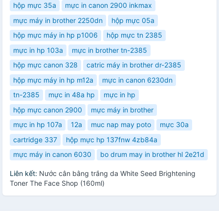
hộp mực 35a
mực in canon 2900 inkmax
mực máy in brother 2250dn
hộp mực 05a
hộp mực máy in hp p1006
hộp mực tn 2385
mực in hp 103a
mực in brother tn-2385
hộp mực canon 328
catric máy in brother dr-2385
hộp mực máy in hp m12a
mực in canon 6230dn
tn-2385
mực in 48a hp
mực in hp
hộp mực canon 2900
mực máy in brother
mực in hp 107a
12a
muc nap may poto
mực 30a
cartridge 337
hộp mực hp 137fnw 4zb84a
mực máy in canon 6030
bo drum may in brother hl 2e21d
Liên kết:
Nước cân bằng trắng da White Seed Brightening
Toner The Face Shop (160ml)