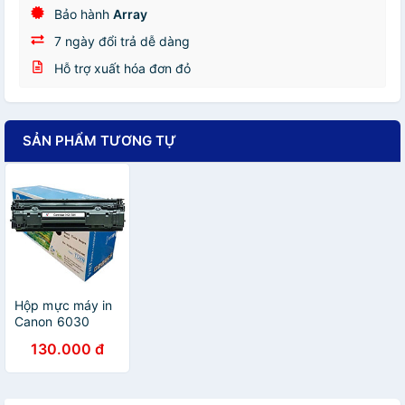
Bảo hành
Array
7 ngày đổi trả dễ dàng
Hỗ trợ xuất hóa đơn đỏ
SẢN PHẨM TƯƠNG TỰ
Hộp mực máy in
Canon 6030
hàng nhập khẩu
130.000 đ
- Hộp mực 325
dùng cho máy in
Canon LBP 6000
6030, 6030w,