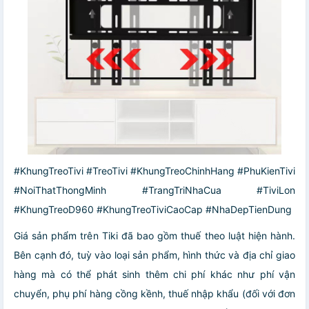
#KhungTreoTivi #TreoTivi #KhungTreoChinhHang #PhuKienTivi
#NoiThatThongMinh #TrangTriNhaCua #TiviLon
#KhungTreoD960 #KhungTreoTiviCaoCap #NhaDepTienDung
Giá sản phẩm trên Tiki đã bao gồm thuế theo luật hiện hành.
Bên cạnh đó, tuỳ vào loại sản phẩm, hình thức và địa chỉ giao
hàng mà có thể phát sinh thêm chi phí khác như phí vận
chuyển, phụ phí hàng cồng kềnh, thuế nhập khẩu (đối với đơn