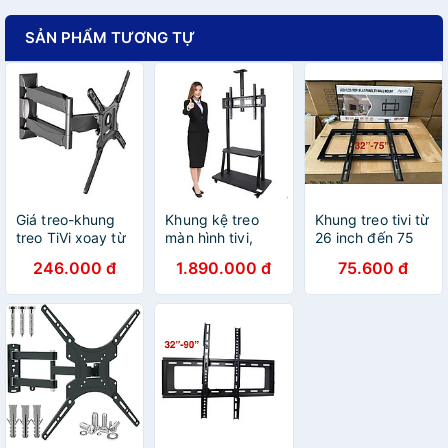
SẢN PHẨM TƯƠNG TỰ
Giá treo-khung
Khung kệ treo
Khung treo tivi từ
treo TiVi xoay từ
màn hình tivi,
26 inch đến 75
24"-55" Apollo
bảng tương tác
inch tải trọng
246.000 đ
1.890.000 đ
75.600 đ
L400 tải trọng
di động Apollo
50kg, Loại dày,
31kg - Hàng
1800 kích thước
chắc chắn, nặng
nhập khẩu
60 ”– 100“ tải
1.2kg - Hàng
trọng 150kg -
nhập khẩu
Hàng nhập khẩu