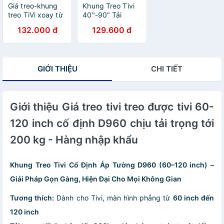
Giá treo-khung
Khung Treo Tivi
treo TiVi xoay từ
40"-90" Tải
24"-55" X400 -
Trọng 75kg
132.000 đ
129.600 đ
Hàng nhập khẩu
H4090 Hỗ Trợ
Tivi Chuẩn VESA
200x400mm Dễ
Lắp Đặt Cho Mọi
GIỚI THIỆU
CHI TIẾT
Không Gian -
Hàng nhập khẩu
Giới thiệu Giá treo tivi treo được tivi 60-
120 inch cố định D960 chịu tải trọng tới
200 kg - Hàng nhập khẩu
Khung Treo Tivi Cố Định Áp Tường D960 (60–120 inch) –
Giải Pháp Gọn Gàng, Hiện Đại Cho Mọi Không Gian
Tương thích:
Dành cho Tivi, màn hình phẳng từ
60 inch đến
120 inch