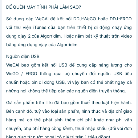
ĐỂ QUÊN MÁY TÍNH PHẢI LÀM SAO?
Sử dụng cáp WeCAi để kết nối DDJ-WeGO hoặc DDJ-ERGO
với thư viện iTunes của bạn trên thiết bị di động chạy ứng
dụng djay 2 của Algorridim. Hoặc nắm bắt kỹ thuật trộn video
bằng ứng dụng vjay của Algorridim.
Nguồn điện USB
WeCAi bao gồm kết nối USB để cung cấp năng lượng cho
WeGO / ERGO thông qua bộ chuyển đổi nguồn USB tiêu
chuẩn hoặc pin di động USB, vì vậy bạn có thể phát ngay cả
những nơi không thể tiếp cận các nguồn điện truyền thống.
Giá sản phẩm trên Tiki đã bao gồm thuế theo luật hiện hành.
Bên cạnh đó, tuỳ vào loại sản phẩm, hình thức và địa chỉ giao
hàng mà có thể phát sinh thêm chi phí khác như phí vận
chuyển, phụ phí hàng cồng kềnh, thuế nhập khẩu (đối với đơn
hàng giao từ nước ngoài có giá trị trên 1 triệu đồng).....