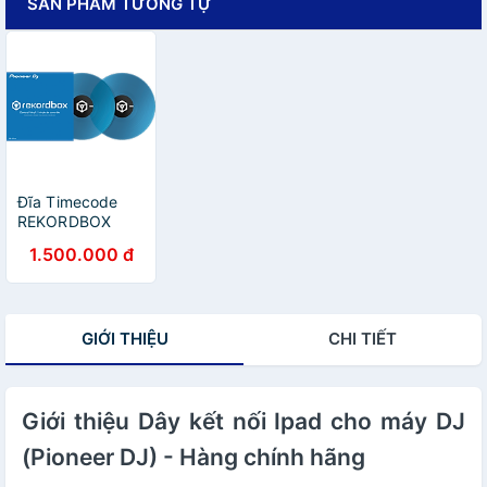
SẢN PHẨM TƯƠNG TỰ
Đĩa Timecode
REKORDBOX
(Pioneer DJ) -
1.500.000 đ
Hàng Chính Hãng
GIỚI THIỆU
CHI TIẾT
Giới thiệu Dây kết nối Ipad cho máy DJ
(Pioneer DJ) - Hàng chính hãng