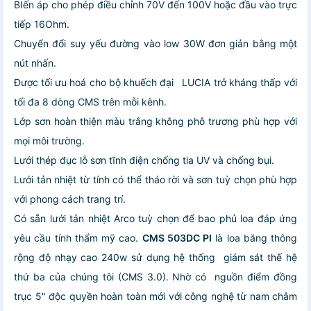
BIến áp cho phép điều chỉnh 70V đến 100V hoặc đầu vào trực
tiếp 16Ohm.
Chuyển đổi suy yếu đường vào low 30W đơn giản bằng một
nút nhấn.
Được tối ưu hoá cho bộ khuếch đại LUCIA trở kháng thấp với
tối đa 8 dòng CMS trên mỗi kênh.
Lớp sơn hoàn thiện màu trắng không phô trương phù hợp với
mọi môi trường.
Lưới thép đục lỗ sơn tĩnh điện chống tia UV và chống bụi.
Lưới tản nhiệt từ tính có thể tháo rời và sơn tuỳ chọn phù hợp
với phong cách trang trí.
Có sẵn lưới tản nhiệt Arco tuỳ chọn để bao phủ loa đáp ứng
yêu cầu tính thẩm mỹ cao.
CMS 503DC PI
là loa băng thông
rộng độ nhạy cao 240w sử dụng hệ thống giám sát thế hệ
thứ ba của chúng tôi (CMS 3.0). Nhờ có nguồn điểm đồng
trục 5" độc quyền hoàn toàn mới với công nghệ từ nam châm