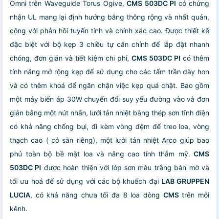
Omni trên Waveguide Torus Ogive,
CMS 503DC PI
có chứng
nhận UL mang lại định hướng băng thông rộng và nhất quán,
cộng với phản hồi tuyến tính và chính xác cao.
Được thiết kế
đặc biệt với bộ kẹp 3 chiều tự căn chỉnh để lắp đặt nhanh
chóng, đơn giản và tiết kiệm chi phí,
CMS 503DC PI
có thêm
tính năng mở rộng kẹp để sử dụng cho các tấm trần dày hơn
và có thêm khoá để ngăn chặn việc kẹp quá chặt. Bao gồm
một máy biến áp 30W chuyển đổi suy yếu đường vào và đơn
giản bằng một nút nhấn, lưới tản nhiệt bằng thép sơn tĩnh điện
có khả năng chống bụi, đi kèm vòng đệm để treo loa, vòng
thạch cao ( có sẵn riêng), một lưới tản nhiệt Arco giúp bao
phủ toàn bộ bề mặt loa và nâng cao tính thẫm mỹ.
CMS
503DC PI
được hoàn thiện với lớp sơn màu trắng bán mờ và
tối ưu hoá để sử dụng với các bộ khuếch đại
LAB GRUPPEN
LUCIA
, có khả năng chưa tối đa 8 loa dòng
CMS
trên mỗi
kênh.