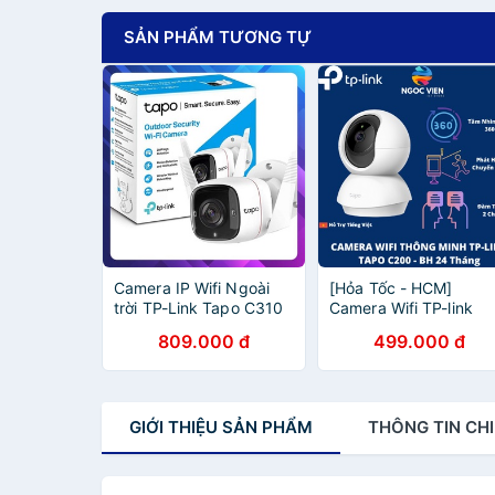
SẢN PHẨM TƯƠNG TỰ
Camera IP Wifi Ngoài
[Hỏa Tốc - HCM]
trời TP-Link Tapo C310
Camera Wifi TP-link
3MP (Chính Hãng TP-
Tapo C200 Camera 3
809.000 đ
499.000 đ
Link Việt Nam)
1080p | Hàng Chính
Hãng | Bảo Hành 24TH
NgocVien Store
GIỚI THIỆU
SẢN PHẨM
THÔNG TIN
CHI