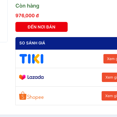
Còn hàng
976,000 đ
ĐẾN NƠI BÁN
SO SÁNH GIÁ
Xem g
Xem g
Xem g