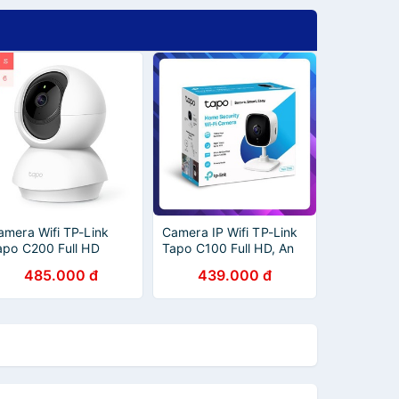
amera Wifi TP-Link
Camera IP Wifi TP-Link
apo C200 Full HD
Tapo C100 Full HD, An
080P 360 độ Giám sát
Ninh cho Gia Đình
485.000 đ
439.000 đ
n Ninh Gia Đình Có Thể
(Chính Hãng TP-Link
iều Chỉnh Hướng -
Việt Nam)
àng Chính Hãng