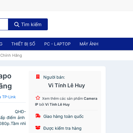
Tìm kiếm
NG
THIẾT BỊ SỐ
PC - LAPTOP
MÁY ẢNH
 Chính Hãng
Tapo
Người bán:
ãng
Vi Tính Lê Huy
 TP-Link
Xem thêm các sản phẩm
Camera
IP
bởi
Vi Tính Lê Huy
K QHD-
Giao hàng toàn quốc
cấp điểm ảnh
1080p.Tầm nhì
Được kiểm tra hàng