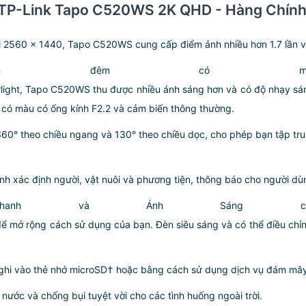
ời TP-Link Tapo C520WS 2K QHD - Hàng Chín
 2560 × 1440, Tapo C520WS cung cấp điểm ảnh nhiều hơn 1.7 lần và 
an đêm có màu 
rlight, Tapo C520WS thu được nhiều ánh sáng hơn và có độ nhạy sán
 có màu có ống kính F2.2 và cảm biến thông thường.
0° theo chiều ngang và 130° theo chiều dọc, cho phép bạn tập trun
h xác định người, vật nuôi và phương tiện, thông báo cho người dùn
anh và Ánh Sáng có
 để mở rộng cách sử dụng của bạn. Đèn siêu sáng và có thể điều chỉ
ghi vào thẻ nhớ microSD† hoặc bằng cách sử dụng dịch vụ đám mây
nước và chống bụi tuyệt vời cho các tình huống ngoài trời.