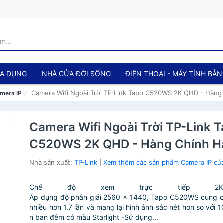
IA DỤNG
NHÀ CỬA ĐỜI SỐNG
ĐIỆN THOẠI - MÁY TÍNH BẢ
Camera Wifi Ngoài Trời TP-Link Tapo C520WS 2K QHD - Hàng
mera IP
Camera Wifi Ngoài Trời TP-Link 
C520WS 2K QHD - Hàng Chính H
Nhà sản xuất:
TP-Link
|
Xem thêm các sản phẩm Camera IP của
Chế độ xem trực tiếp 2
Áp dụng độ phân giải 2560 × 1440, Tapo C520WS cung 
nhiều hơn 1.7 lần và mang lại hình ảnh sắc nét hơn so với 
n ban đêm có màu Starlight -Sử dụng...