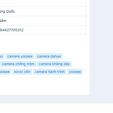
ung Quốc
Năm
94427705312
ou
camera yoosee
camera dahua
camera chống trộm
camera không dây
yoosee
ezviz c6n
camera hành trình
yoosee