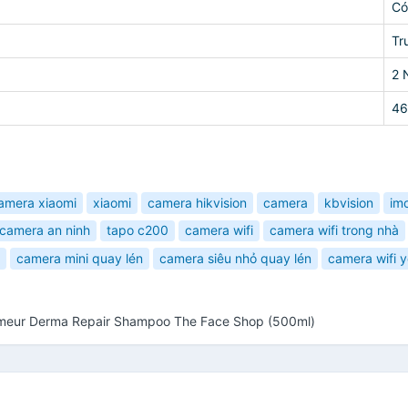
Có
Tr
2 
46
amera xiaomi
xiaomi
camera hikvision
camera
kbvision
im
camera an ninh
tapo c200
camera wifi
camera wifi trong nhà
camera mini quay lén
camera siêu nhỏ quay lén
camera wifi 
elmeur Derma Repair Shampoo The Face Shop (500ml)