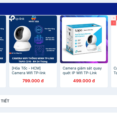
[Hỏa Tốc - HCM]
Camera giám sát quay
C
Camera Wifi TP-link
quét IP Wifi TP-Link
T
60
Tapo C210 Camera 360
Tapo C200 Full HD An
1
799.000 đ
499.000 đ
1080p | Hàng Chính
Ninh Gia Đình (Chính
A
 |
Hãng | Bảo Hành 24TH |
Hãng TP-Link Việt Nam)
Đ
Ngoc Vien Store
H
 TIẾT