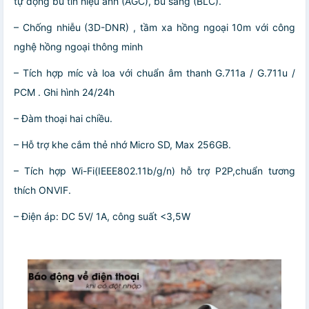
tự động bù tín hiệu ảnh (AGC), bù sáng (BLC).
– Chống nhiễu (3D-DNR) , tầm xa hồng ngoại 10m với công
nghệ hồng ngoại thông minh
– Tích hợp míc và loa với chuẩn âm thanh G.711a / G.711u /
PCM . Ghi hình 24/24h
– Đàm thoại hai chiều.
– Hỗ trợ khe cắm thẻ nhớ Micro SD, Max 256GB.
– Tích hợp Wi-Fi(IEEE802.11b/g/n) hỗ trợ P2P,chuẩn tương
thích ONVIF.
– Điện áp: DC 5V/ 1A, công suất <3,5W