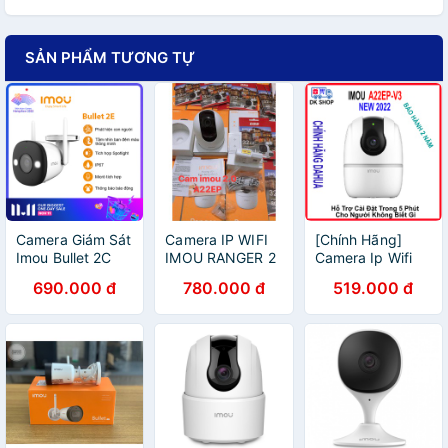
SẢN PHẨM TƯƠNG TỰ
Camera Giám Sát
Camera IP WIFI
[Chính Hãng]
Imou Bullet 2C
IMOU RANGER 2
Camera Ip Wifi
IPC F22P - Hàng
tặng kèm thẻ
(Dahua) Imou A2
690.000 đ
780.000 đ
519.000 đ
Chính Hãng
32gb sịn
- A22EP-V3
2.0MP 1080P -
Mới Tốt Hơn
A22EP Cũ và
TA22CP - Xoay
360 Độ.