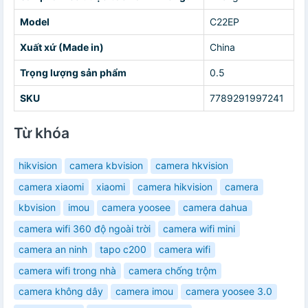
Model
C22EP
Xuất xứ (Made in)
China
Trọng lượng sản phẩm
0.5
SKU
7789291997241
Từ khóa
hikvision
camera kbvision
camera hkvision
camera xiaomi
xiaomi
camera hikvision
camera
kbvision
imou
camera yoosee
camera dahua
camera wifi 360 độ ngoài trời
camera wifi mini
camera an ninh
tapo c200
camera wifi
camera wifi trong nhà
camera chống trộm
camera không dây
camera imou
camera yoosee 3.0