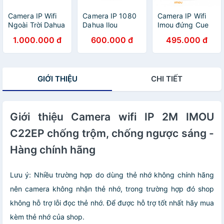
Camera IP Wifi
Camera IP 1080
Camera IP Wifi
Ngoài Trời Dahua
Dahua Ilou
Imou đứng Cue
Imou IPC- G22P
Ranger 2C
2E IPC-C22-D 2M
1.000.000 đ
600.000 đ
495.000 đ
2.0mpx - Chính
TA22CP Xoay
- Trắng
Hãng
360, góc rộng
GIỚI THIỆU
CHI TIẾT
Giới thiệu Camera wifi IP 2M IMOU
C22EP chống trộm, chống ngược sáng -
Hàng chính hãng
Lưu ý: Nhiều trường hợp do dùng thẻ nhớ không chính hãng
nên camera không nhận thẻ nhớ, trong trường hợp đó shop
không hỗ trợ lỗi đọc thẻ nhớ. Để được hỗ trợ tốt nhất hãy mua
kèm thẻ nhớ của shop.