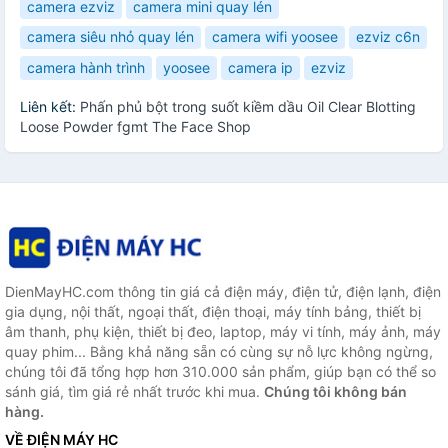
camera ezviz
camera mini quay lén
camera siêu nhỏ quay lén
camera wifi yoosee
ezviz c6n
camera hành trình
yoosee
camera ip
ezviz
Liên kết:
Phấn phủ bột trong suốt kiềm dầu Oil Clear Blotting
Loose Powder fgmt The Face Shop
DienMayHC.com thông tin giá cả điện máy, điện tử, điện lạnh, điện
gia dụng, nội thất, ngoại thất, điện thoại, máy tính bảng, thiết bị
âm thanh, phụ kiện, thiết bị đeo, laptop, máy vi tính, máy ảnh, máy
quay phim... Bằng khả năng sẵn có cùng sự nỗ lực không ngừng,
chúng tôi đã tổng hợp hơn 310.000 sản phẩm, giúp bạn có thể so
sánh giá, tìm giá rẻ nhất trước khi mua.
Chúng tôi không bán
hàng.
VỀ ĐIỆN MÁY HC