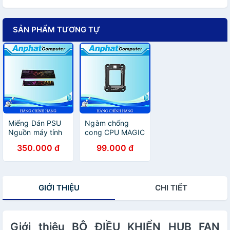
SẢN PHẨM TƯƠNG TỰ
Miếng Dán PSU
Ngàm chống
Nguồn máy tính
cong CPU MAGIC
và GPU Card đồ
socket 1700
350.000 đ
99.000 đ
họa RGB - Hàng
(BLACK) - Hàng
Chính Hãng
Chính Hãng
GIỚI THIỆU
CHI TIẾT
Giới thiệu BỘ ĐIỀU KHIỂN HUB FAN