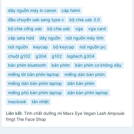
dây nguồn máy in canon
cáp hdmi
đầu chuyển usb sang type c
bộ chia usb 3.0
bộ chia cổng usb
bộ chia usb
vga
vga card
cáp sata hdd
dây nguồn
nút nguồn máy tính
nút nguồn
keycap
bộ keycap
nút nguồn pc
chuột g102
g304
g102
logitech g304
bàn phím bluetooth
bàn phím
bàn phím cơ không dây
miếng lót bàn phím laptop
miếng dán bàn phím
miếng dán bàn phím laptop
dán bàn phím
miếng phủ bàn phím laptop
dán bàn phím laptop
macbook
tản nhiệt
Liên kết:
Tinh chất dưỡng mi Maxx Eye Vegan Lash Ampoule
fmgt The Face Shop