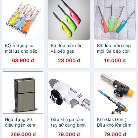
BỘ 5 dụng cụ
Bật lửa mồi cồn
Bật lửa mồi súng
mồi lửa cho bếp
và bếp gas
mồi lửa bếp cồn
gas, bếp cồn nhỏ
bếp ga tiện dụng
68.900 đ
28.000 đ
16.000 đ
gọn, tiện dụng
Hộp đựng 20
Đầu khò ga cầm
Khò Gas Đơn (
điếu ngắn kèm
tay sử dụng bình
Đầu khò lửa cầm
bật lửa điện đi
mini
tay sử dụng bình
269.000 đ
79.000 đ
79.000 đ
mưa thoải mái
gas mini Tiện