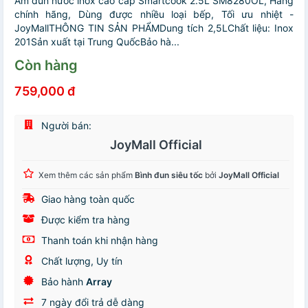
Ấm đun nước inox cao cấp Smartcook 2.5L SM8280OL, Hàng
chính hãng, Dùng được nhiều loại bếp, Tối ưu nhiệt -
JoyMallTHÔNG TIN SẢN PHẨMDung tích 2,5LChất liệu: Inox
201Sản xuất tại Trung QuốcBảo hà...
Còn hàng
759,000 đ
Người bán:
JoyMall Official
Xem thêm các sản phẩm
Bình đun siêu tốc
bởi
JoyMall Official
Giao hàng toàn quốc
Được kiểm tra hàng
Thanh toán khi nhận hàng
Chất lượng, Uy tín
Bảo hành
Array
7 ngày đổi trả dễ dàng