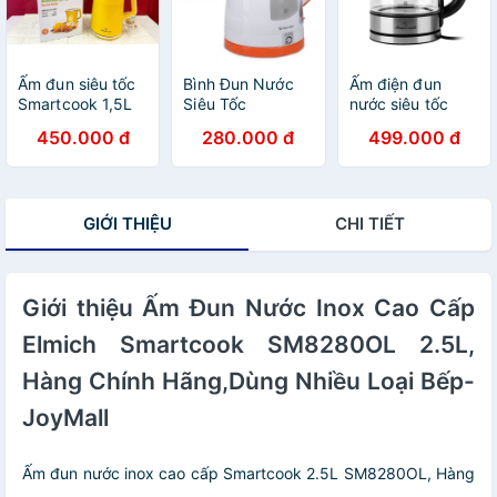
Ấm đun siêu tốc
Bình Đun Nước
Ấm điện đun
Smartcook 1,5L
Siêu Tốc
nước siêu tốc
KES-3867
SmartCook 1,7L
thủy tinh
450.000 đ
280.000 đ
499.000 đ
KES6870
Smartcook ICS-
3859 dung tích
1.7 lít, công suất
1850W, bảo hành
GIỚI THIỆU
CHI TIẾT
12 tháng
Giới thiệu Ấm Đun Nước Inox Cao Cấp
Elmich Smartcook SM8280OL 2.5L,
Hàng Chính Hãng,Dùng Nhiều Loại Bếp-
JoyMall
Ấm đun nước inox cao cấp Smartcook 2.5L SM8280OL, Hàng