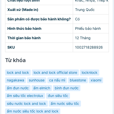
Chất liệu ruột bình
Khác, Nhựa, Thép khôn
Xuất xứ (Made in)
Trung Quốc
Sản phẩm có được bảo hành không?
Có
Hình thức bảo hành
Phiếu bảo hành
Thời gian bảo hành
12 Tháng
SKU
1002718288926
Từ khóa
lock and lock
lock and lock official store
locknlock
nagakawa
sunhouse
ca nấu mì
bluestone
xiaomi
ấm đun nước
ấm elmich
bình đun nước
ấm siêu tốc electrolux
đun siêu tốc
siêu nước lock and lock
ấm nước siêu tốc
ấm nước siêu tốc lock and lock