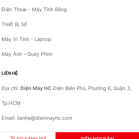
Điện Thoại - Máy Tính Bảng
Thiết Bị Số
Máy Vi Tính - Laptop
Máy Ảnh - Quay Phim
LIÊN HỆ
Địa chỉ:
Điện Máy HC
Điện Biên Phủ, Phường 6, Quận 3,
Tp.HCM
Email: lienhe@dienmayhc.com
SO SÁNH GIÁ