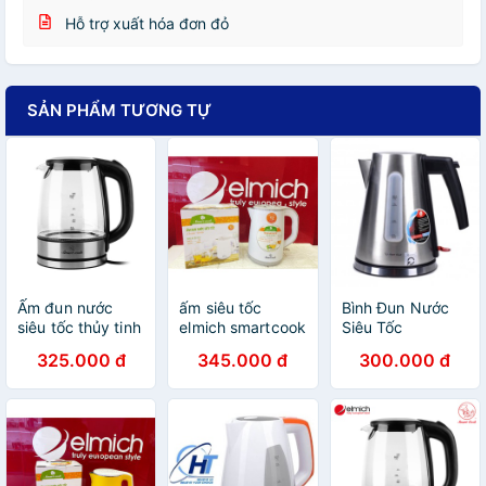
Hỗ trợ xuất hóa đơn đỏ
SẢN PHẨM TƯƠNG TỰ
Ấm đun nước
ấm siêu tốc
Bình Đun Nước
siêu tốc thủy tinh
elmich smartcook
Siêu Tốc
cao cấp
kes 0219
SmartCook 1,7L
325.000 đ
345.000 đ
300.000 đ
Smartcook ICS-
KES6874
3859