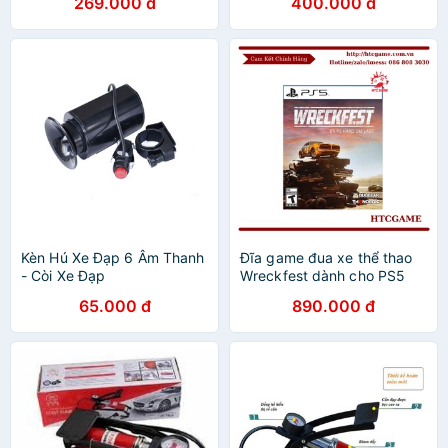
269.000 đ
400.000 đ
đèn hậu xe đạp
Kèn Hú Xe Đạp 6 Âm Thanh
Đĩa game đua xe thể thao
- Còi Xe Đạp
Wreckfest dành cho PS5
65.000 đ
890.000 đ