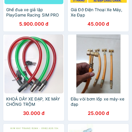
Ghế đua xe giả lập
Giá Đỡ Điện Thoại Xe Máy,
PlayGame Racing SIM PRO
Xe Đạp
F1 / Flight SIM Basic
5.900.000 đ
45.000 đ
KHOÁ DÂY XE ĐẠP, XE MÁY
Đầu vòi bơm lốp xe máy-xe
CHỐNG TRỘM
đạp
30.000 đ
25.000 đ