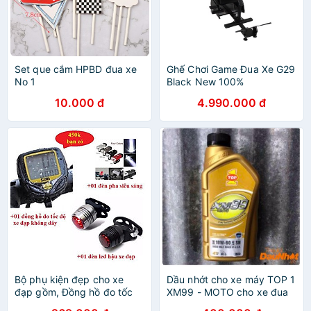
Set que cắm HPBD đua xe
Ghế Chơi Game Đua Xe G29
No 1
Black New 100%
10.000 đ
4.990.000 đ
Bộ phụ kiện đẹp cho xe
Dầu nhớt cho xe máy TOP 1
đạp gồm, Đồng hồ đo tốc
XM99 - MOTO cho xe đua
độ xe đạp, đèn pha xe đạp,
và xe PKL