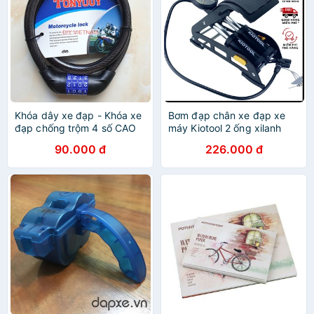
Khóa dây xe đạp - Khóa xe
Bơm đạp chân xe đạp xe
đạp chống trộm 4 số CAO
máy Kiotool 2 ống xilanh
CẤP TONYIYON
bền đẹp CHCK
90.000 đ
226.000 đ