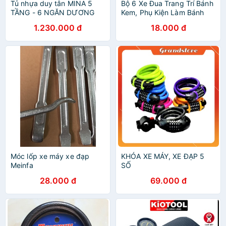
Tủ nhựa duy tân MINA 5
Bộ 6 Xe Đua Trang Trí Bánh
TẦNG - 6 NGĂN DƯƠNG
Kem, Phụ Kiện Làm Bánh
XE ĐUA
1.230.000 đ
18.000 đ
Móc lốp xe máy xe đạp
KHÓA XE MÁY, XE ĐẠP 5
Meinfa
SỐ
28.000 đ
69.000 đ